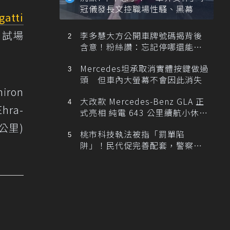
冠儀發長文控職場性騷、黑幕
gatti
測試場
李多慧大方公開車牌號碼揭背後
含意！粉絲讚：忘記停哪還能幫
忙找車
Mercedes坦承取消實體按鍵做過
頭 但車內大螢幕不會因此消失
ron
大改款 Mercedes-Benz GLA 正
hra-
式亮相 純電 643 公里續航小休
旅！
8公里)
桃市科技執法被指「罰單陷
阱」！民代促完善配套，警察局
提數據回應