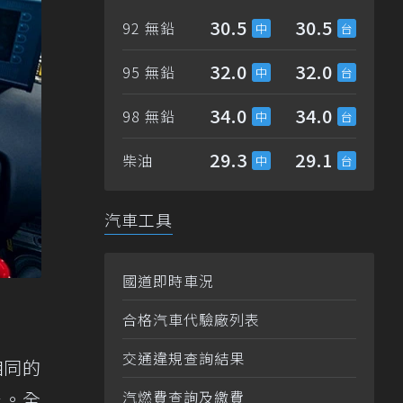
30.5
30.5
92 無鉛
32.0
32.0
95 無鉛
34.0
34.0
98 無鉛
29.3
29.1
柴油
汽車工具
國道即時車況
合格汽車代驗廠列表
交通違規查詢結果
+相同的
米。全
汽燃費查詢及繳費