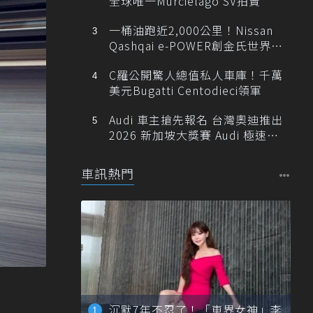
全球唯一Murciélago SV拍賣
一桶油跑近2,000公里！Nissan
Qashqai e-POWER創金氏世界紀
錄
C羅公開驚人總值私人車庫！千萬
美元Bugatti Centodieci領軍
Audi 車主搶先報名 台灣奧迪推出
2026 新加坡大獎賽 Audi 極速之
旅
車訊熱門
沉默7年不忍了！「車界女神」李