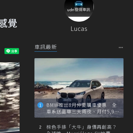
里感覺
Lucas
車訊最新
BMW推出8月仲夏購車優惠 全
車系送晶華三天兩夜、月付5,900
元起
棕色手排「大牛」身價再創高？