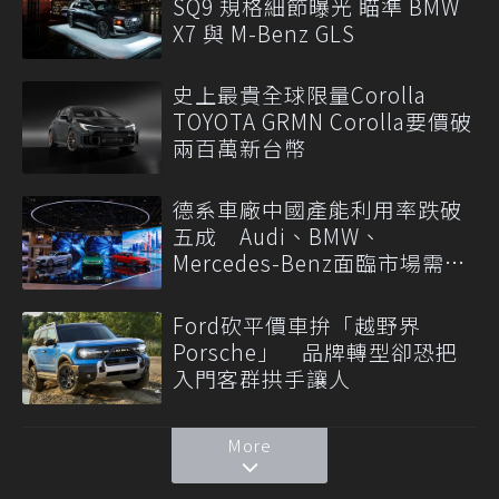
SQ9 規格細節曝光 瞄準 BMW
X7 與 M-Benz GLS
史上最貴全球限量Corolla
TOYOTA GRMN Corolla要價破
兩百萬新台幣
德系車廠中國產能利用率跌破
五成 Audi、BMW、
Mercedes-Benz面臨市場需求
轉變
Ford砍平價車拚「越野界
Porsche」 品牌轉型卻恐把
入門客群拱手讓人
More