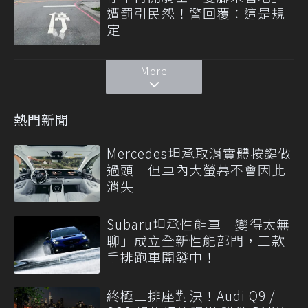
遭罰引民怨！警回覆：這是規
定
More
熱門新聞
Mercedes坦承取消實體按鍵做
過頭 但車內大螢幕不會因此
消失
Subaru坦承性能車「變得太無
聊」成立全新性能部門，三款
手排跑車開發中！
終極三排座對決！Audi Q9 /