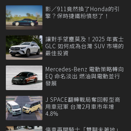
影／911竟然換了Honda的引
擎？保時捷鐵粉憤怒了！
讓對手望塵莫及！2025 年賓士
GLC 如何成為台灣 SUV 市場的
最佳投資
Mercedes-Benz 電動策略轉向
EQ 命名淡出 燃油與電動並行
發展
J SPACE翻轉戰局奪回輕型商
用車冠軍 台灣2月車市年增
4.8%
停車再開騎士「雙腳未著地」