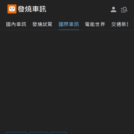
國內車訊
發燒試駕
國際車訊
電能世界
交通新訊