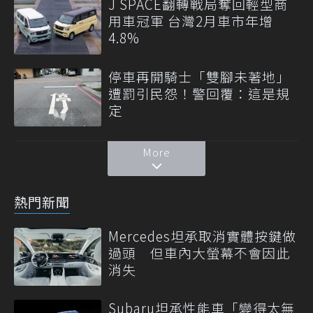
J SPACE翻轉戰局奪回輕型商
用車冠軍 台灣2月車市年增
4.8%
停車再開騎士「雙腳未著地」
遭罰引民怨！警回覆：這是規
定
More
熱門新聞
Mercedes坦承取消實體按鍵做
過頭 但車內大螢幕不會因此
消失
Subaru坦承性能車「變得太無