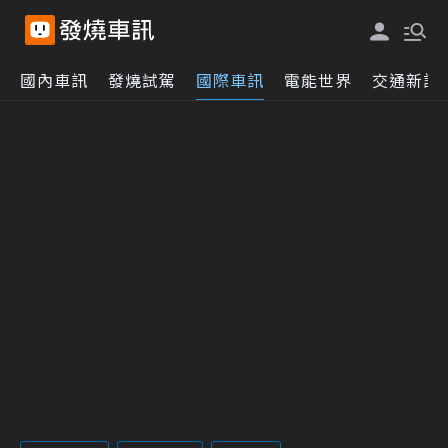
國內車訊
發燒試駕
國際車訊
電能世界
交通新訊