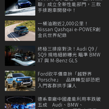
聊」成立全新性能部門，三款
手排跑車開發中！
一桶油跑近2,000公里！
Nissan Qashqai e-POWER創
金氏世界紀錄
終極三排座對決！Audi Q9 /
SQ9 規格細節曝光 瞄準 BMW
X7 與 M-Benz GLS
Ford砍平價車拚「越野界
Porsche」 品牌轉型卻恐把
入門客群拱手讓人
德系車廠中國產能利用率跌破
五成 Audi、BMW、