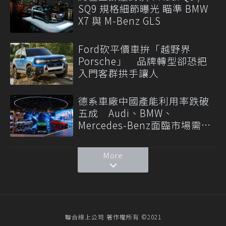
SQ9 規格細節曝光 瞄準 BMW
X7 與 M-Benz GLS
Ford砍平價車拚「越野界
Porsche」 品牌轉型卻恐把
入門客群拱手讓人
德系車廠中國產能利用率跌破
五成 Audi、BMW、
Mercedes-Benz面臨市場需求
轉變
More
聯合線上公司 著作權所有 ©2021