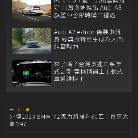
定 台灣奧迪推出 Audi A6
旗艦陣容限時購車禮遇
Audi A2 e-tron 偽裝車現
身 經典掀背重生成為入門
純電戰力
來了嗎？台灣奧迪車系年
式更新 竟悄悄補上主動式
車道維持！
←
上一篇
外傳2023 BMW M2馬力將提升80匹！直逼大
哥M4?