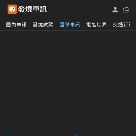
國內車訊
發燒試駕
國際車訊
電能世界
交通新訊