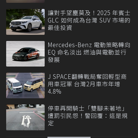
讓對手望塵莫及！2025 年賓士
GLC 如何成為台灣 SUV 市場的
最佳投資
Mercedes-Benz 電動策略轉向
EQ 命名淡出 燃油與電動並行
發展
J SPACE翻轉戰局奪回輕型商
用車冠軍 台灣2月車市年增
4.8%
停車再開騎士「雙腳未著地」
遭罰引民怨！警回覆：這是規
定