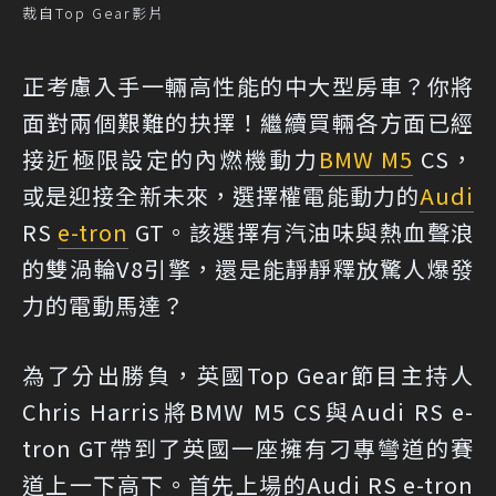
裁自Top Gear影片
正考慮入手一輛高性能的中大型房車？你將
面對兩個艱難的抉擇！繼續買輛各方面已經
接近極限設定的內燃機動力
BMW M5
CS，
或是迎接全新未來，選擇權電能動力的
Audi
RS
e-tron
GT。該選擇有汽油味與熱血聲浪
的雙渦輪V8引擎，還是能靜靜釋放驚人爆發
力的電動馬達？
為了分出勝負，英國Top Gear節目主持人
Chris Harris將BMW M5 CS與Audi RS e-
tron GT帶到了英國一座擁有刁專彎道的賽
道上一下高下。首先上場的Audi RS e-tron