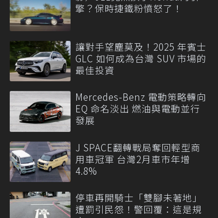
擎？保時捷鐵粉憤怒了！
讓對手望塵莫及！2025 年賓士
GLC 如何成為台灣 SUV 市場的
最佳投資
Mercedes-Benz 電動策略轉向
EQ 命名淡出 燃油與電動並行
發展
J SPACE翻轉戰局奪回輕型商
用車冠軍 台灣2月車市年增
4.8%
停車再開騎士「雙腳未著地」
遭罰引民怨！警回覆：這是規