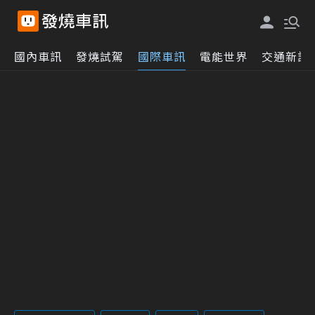
國內車訊
發燒試駕
國際車訊
電能世界
交通新訊