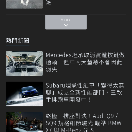
定
More
熱門新聞
Mercedes坦承取消實體按鍵做
過頭 但車內大螢幕不會因此
消失
Subaru坦承性能車「變得太無
聊」成立全新性能部門，三款
手排跑車開發中！
終極三排座對決！Audi Q9 /
SQ9 規格細節曝光 瞄準 BMW
X7 與 M-Benz GLS