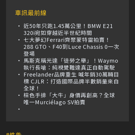
車訊最前線
近50年只跑1.45萬公里！BMW E21
320i宛如穿越近半世紀時間
七大夢幻Ferrari齊聚蒙特雷拍賣！
288 GTO、F40到Luce Chassis 0一次
登場
馬斯克稱光達「徒勞之舉」！Waymo
執行長嗆：純視覺難達真正自動駕駛
Freelander品牌重生 喊年銷30萬輛目
標 CJLR：打造國際品牌半數銷量來自
全球！
棕色手排「大牛」身價再創高？全球
唯一Murciélago SV拍賣
性能