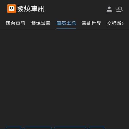
國內車訊
發燒試駕
國際車訊
電能世界
交通新訊