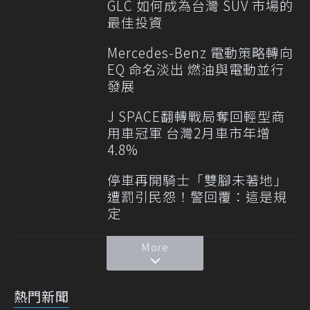
GLC 如何成為台灣 SUV 市場的
最佳投資
Mercedes-Benz 電動策略轉向
EQ 命名淡出 燃油與電動並行
發展
J SPACE翻轉戰局奪回輕型商
用車冠軍 台灣2月車市年增
4.8%
停車再開騎士「雙腳未著地」
遭罰引民怨！警回覆：這是規
定
More
熱門新聞