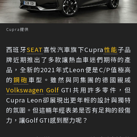
Cupra提供
西班牙
SEAT
喜悅汽車旗下Cupra
性能
子品
牌近期推出了多款讓熱血車迷們期待的產
品，全新的2021年式Leon便是C/P值極高
的
鋼砲
車型。雖然與同集團的德國親戚
Volkswagen
Golf
GTI共用許多零件，但
Cupra Leon卻展現出更年輕的設計與獨特
的氛圍。但這輛年經表弟是否有足夠的殺傷
力，讓Golf GTI感到壓力呢？