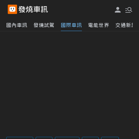
國內車訊
發燒試駕
國際車訊
電能世界
交通新訊