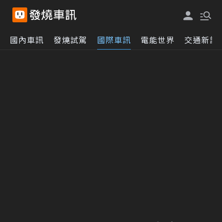
國內車訊
發燒試駕
國際車訊
電能世界
交通新訊