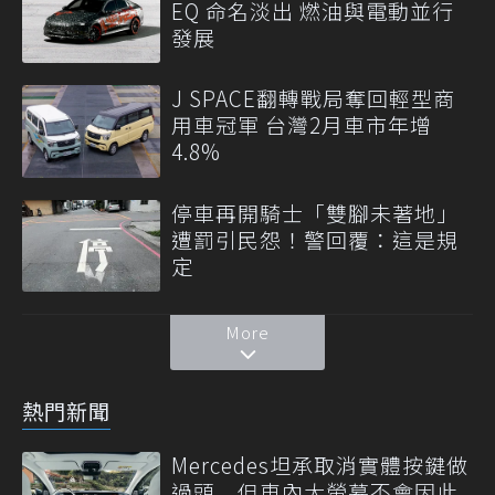
EQ 命名淡出 燃油與電動並行
發展
J SPACE翻轉戰局奪回輕型商
用車冠軍 台灣2月車市年增
4.8%
停車再開騎士「雙腳未著地」
遭罰引民怨！警回覆：這是規
定
More
熱門新聞
Mercedes坦承取消實體按鍵做
過頭 但車內大螢幕不會因此