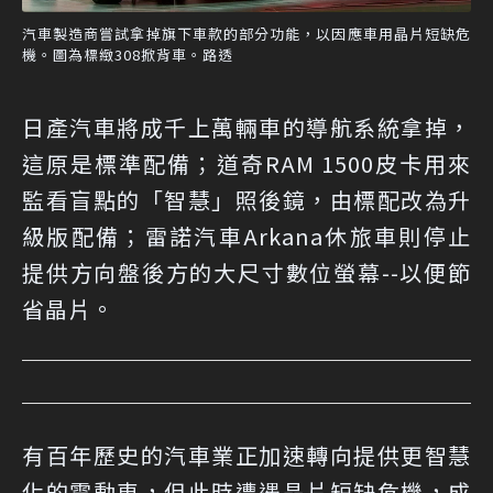
汽車製造商嘗試拿掉旗下車款的部分功能，以因應車用晶片短缺危
機。圖為標緻308掀背車。路透
日產汽車將成千上萬輛車的導航系統拿掉，
這原是標準配備；道奇RAM 1500皮卡用來
監看盲點的「智慧」照後鏡，由標配改為升
級版配備；雷諾汽車Arkana休旅車則停止
提供方向盤後方的大尺寸數位螢幕--以便節
省晶片。
有百年歷史的汽車業正加速轉向提供更智慧
化的電動車，但此時遭遇晶片短缺危機，成