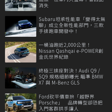
消失
Subaru坦承性能車「變得太無
聊」成立全新性能部門，三款
手排跑車開發中！
一桶油跑近2,000公里！
Nissan Qashqai e-POWER創
金氏世界紀錄
終極三排座對決！Audi Q9 /
SQ9 規格細節曝光 瞄準 BMW
X7 與 M-Benz GLS
Ford砍平價車拚「越野界
Porsche」 品牌轉型卻恐把
入門客群拱手讓人