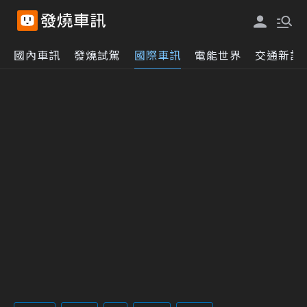
國內車訊
發燒試駕
國際車訊
電能世界
交通新訊