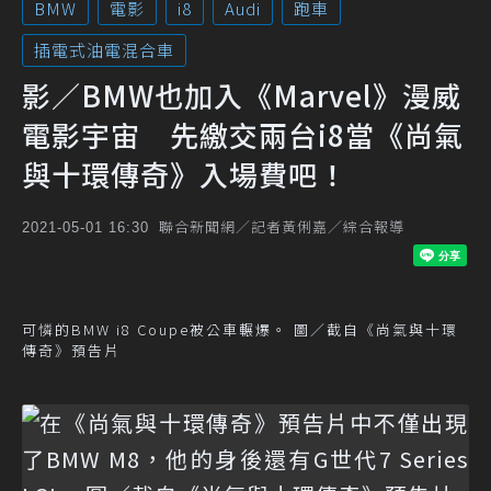
BMW
電影
i8
Audi
跑車
插電式油電混合車
影／BMW也加入《Marvel》漫威
電影宇宙 先繳交兩台i8當《尚氣
與十環傳奇》入場費吧！
聯合新聞網／記者黃俐嘉／綜合報導
2021-05-01 16:30
可憐的BMW i8 Coupe被公車輾爆。 圖／截自《尚氣與十環
傳奇》預告片