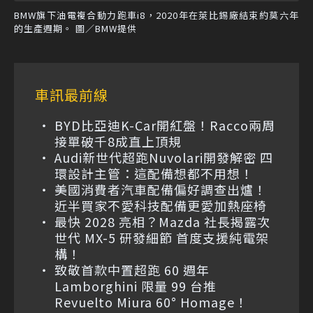
BMW旗下油電複合動力跑車i8，2020年在萊比錫廠結束約莫六年
的生產週期。 圖／BMW提供
車訊最前線
BYD比亞迪K-Car開紅盤！Racco兩周
接單破千8成直上頂規
Audi新世代超跑Nuvolari開發解密 四
環設計主管：這配備想都不用想！
美國消費者汽車配備偏好調查出爐！
近半買家不愛科技配備更愛加熱座椅
最快 2028 亮相？Mazda 社長揭露次
世代 MX-5 研發細節 首度支援純電架
構！
致敬首款中置超跑 60 週年
Lamborghini 限量 99 台推
Revuelto Miura 60° Homage！