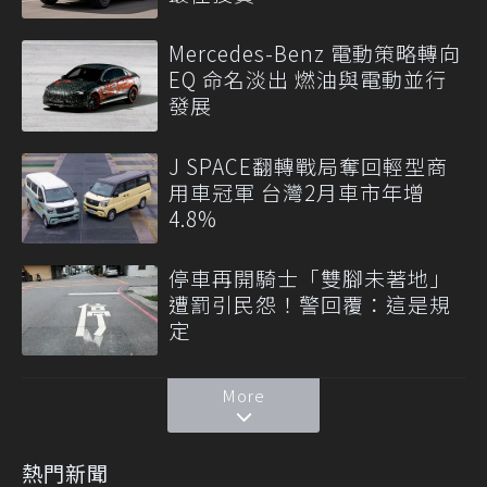
Mercedes-Benz 電動策略轉向
EQ 命名淡出 燃油與電動並行
發展
J SPACE翻轉戰局奪回輕型商
用車冠軍 台灣2月車市年增
4.8%
停車再開騎士「雙腳未著地」
遭罰引民怨！警回覆：這是規
定
More
熱門新聞