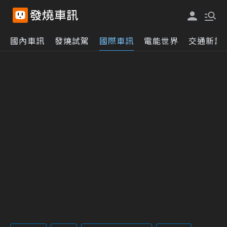
國內車訊
發燒試駕
國際車訊
電能世界
交通新訊