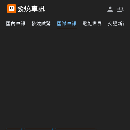
國內車訊
發燒試駕
國際車訊
電能世界
交通新訊