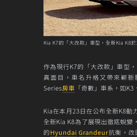
Kia K7的「大改款」車型，全新Kia K
作為現行K7的「大改款」車型
真面目，車名升格又帶來嶄新臉孔
Series
房車
「奇數」車系，如K3
Kia在本月23日在公布全新K
全新Kia K8為了展現出徹底
的
Hyundai
Grandeur
抗衡，改