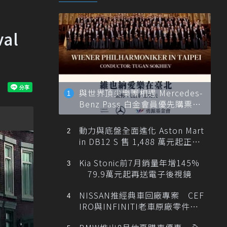
al
與世界頂尖樂團相遇 Mercedes-
Benz Pass 白金會員優先購票維
也納愛樂
動力與底盤全面進化 Aston Mart
in DB12 S 售 1,488 萬元起正式
登台
Kia Stonic前7月銷量年增145%
79.9萬元起再送電子後視鏡
NISSAN推經典車回廠專案 CEF
IRO與INFINITI老車原廠零件最
低1折