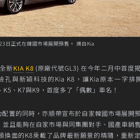
8於23日正式在韓國市場展開預售。 摘自Kia
，全新
KIA
K8
(原廠代號GL3) 在今年二月中首度
與新穎科技的Kia K8，讓Kia原本一字排
、K5、K7與K9，首度多了「偶數」車名！
8動力配置的同時，亦順帶宣布於自家韓國市場展開
蛻變，並且能夠在自家市場與同集團對手、國產車銷
頭換面的K8乘載了品牌最新願景的精隨，重新