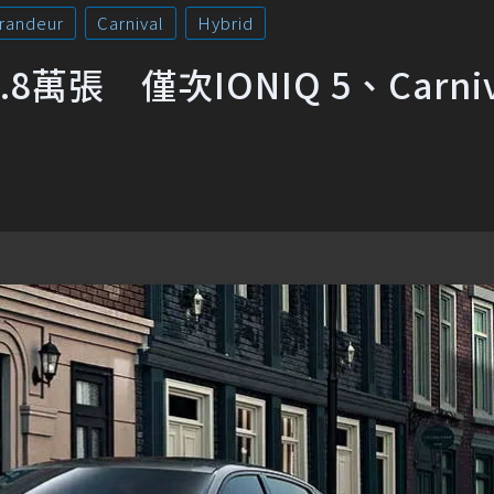
randeur
Carnival
Hybrid
萬張 僅次IONIQ 5、Carniv