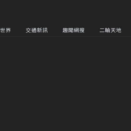
世界
交通新訊
趣聞網搜
二輪天地