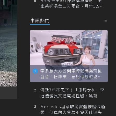
BMW推出8月仲夏購車優惠 全
車系送晶華三天兩夜、月付5,900
元起
車訊熱門
李多慧大方公開車牌號碼揭背後
含意！粉絲讚：忘記停哪還能幫
忙找車
沉默7年不忍了！「車界女神」李
冠儀發長文控職場性騷、黑幕
Mercedes坦承取消實體按鍵做過
頭 但車內大螢幕不會因此消失