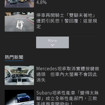
4.8%
停車再開騎士「雙腳未著地」
遭罰引民怨！警回覆：這是規
定
More
熱門新聞
Mercedes坦承取消實體按鍵做
過頭 但車內大螢幕不會因此
消失
Subaru坦承性能車「變得太無
聊」成立全新性能部門，三款
手排跑車開發中！