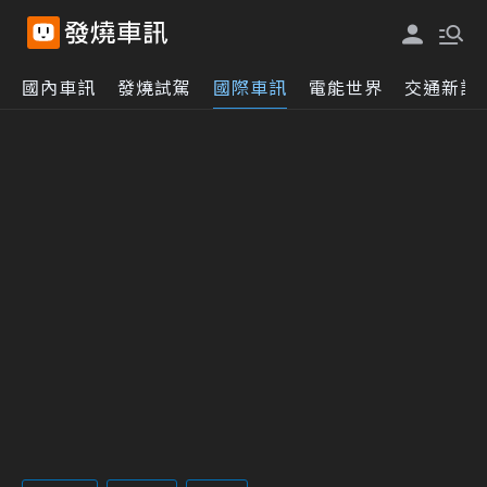
國內車訊
發燒試駕
國際車訊
電能世界
交通新訊