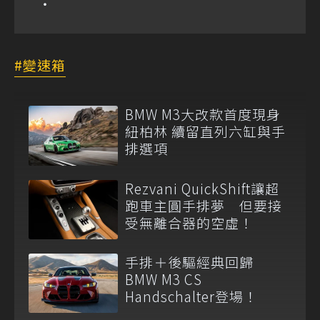
變速箱
BMW M3大改款首度現身
紐柏林 續留直列六缸與手
排選項
Rezvani QuickShift讓超
跑車主圓手排夢 但要接
受無離合器的空虛！
手排＋後驅經典回歸
BMW M3 CS
Handschalter登場！