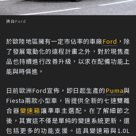
摘自Ford
於歐陸地區擁有一定市佔率的車廠
Ford
，除
了發展電動化的遠程計畫之外，對於現售產
品也持續進行改善升級，以求在配備功能上
能與時俱進。
日前歐洲Ford宣佈，即日起生產的
Puma
與
Fiesta兩款小型車，皆提供全新的七速雙離
合器
變速箱
讓準車主選配。在了解細節之
後，其實這不僅是單純的變速系統更新，還
包括更多的功能支援。這具變速箱與1.0L