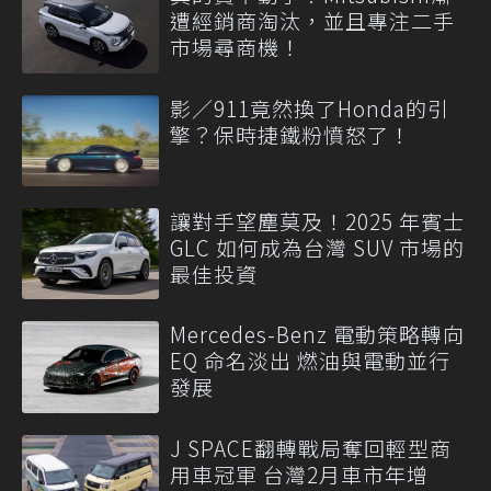
遭經銷商淘汰，並且專注二手
市場尋商機！
影／911竟然換了Honda的引
擎？保時捷鐵粉憤怒了！
讓對手望塵莫及！2025 年賓士
GLC 如何成為台灣 SUV 市場的
最佳投資
Mercedes-Benz 電動策略轉向
EQ 命名淡出 燃油與電動並行
發展
J SPACE翻轉戰局奪回輕型商
用車冠軍 台灣2月車市年增