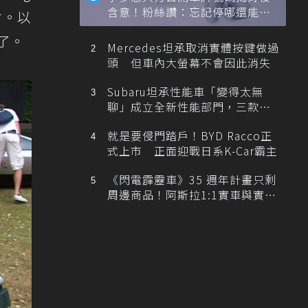
含意！粉絲讚：忘記停哪還能幫
會。以
忙找車
了。
Mercedes坦承取消實體按鍵做過
頭 但車內大螢幕不會因此消失
Subaru坦承性能車「變得太無
聊」成立全新性能部門，三款手
排跑車開發中！
就是要侵門踏戶！BYD Racco正
式上市 正面迎戰日系K-Car霸主
《閃電霹靂車》35 週年計畫只剩
周邊商品！阿斯拉1:1實車與實體
展覽雙雙喊卡