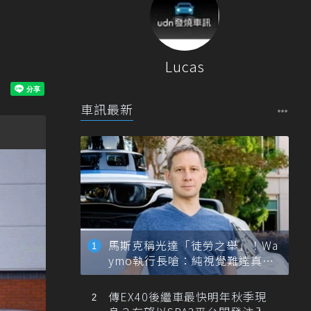
Lucas
車訊最新
馬斯克稱光達「徒勞之舉」！Wa
ymo執行長嗆：純視覺難達真正
自動駕駛
傳EX40後繼車最快明年秋季現