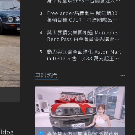
身？有望以SPA3平台開發注入80
0V動力
Freelander品牌重生 喊年銷30
萬輛目標 CJLR：打造國際品牌
半數銷量來自全球！
與世界頂尖樂團相遇 Mercedes-
Benz Pass 白金會員優先購票維
也納愛樂
動力與底盤全面進化 Aston Mart
in DB12 S 售 1,488 萬元起正式
登台
車訊熱門
dog
李多慧大方公開車牌號碼揭背後