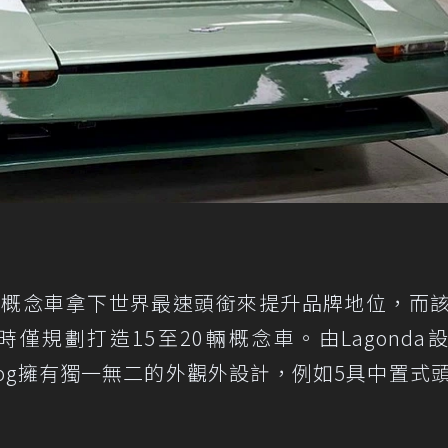
Bulldog概念車拿下世界最速頭銜來提升品牌地位，而
當時僅規劃打造15至20輛概念車。由Lagonda
Bulldog擁有獨一無二的外觀外設計，例如5具中置式