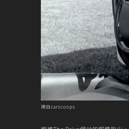
摘自carscoops