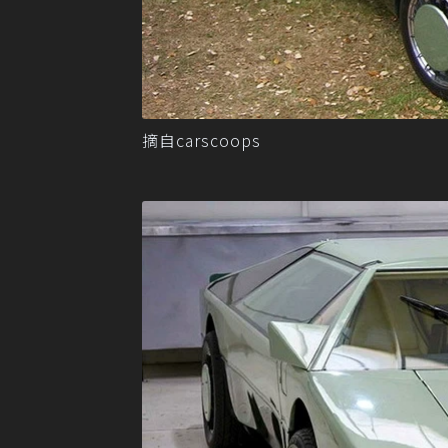
摘自carscoops