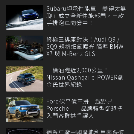
Subaru坦承性能車「變得太無
聊」成立全新性能部門，三款
手排跑車開發中！
終極三排座對決！Audi Q9 /
SQ9 規格細節曝光 瞄準 BMW
X7 與 M-Benz GLS
一桶油跑近2,000公里！
Nissan Qashqai e-POWER創
金氏世界紀錄
Ford砍平價車拚「越野界
Porsche」 品牌轉型卻恐把
入門客群拱手讓人
德系車廠中國產能利用率跌破