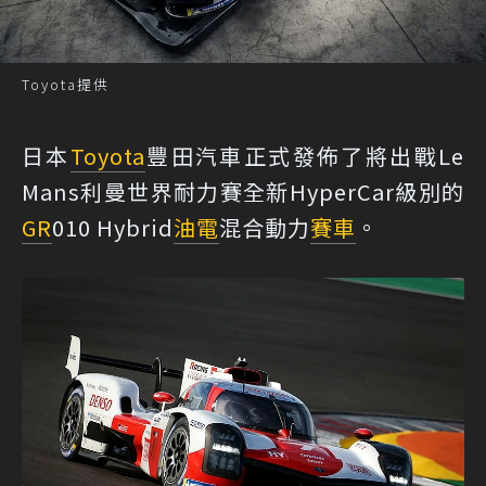
Toyota提供
日本
Toyota
豐田汽車正式發佈了將出戰Le
Mans利曼世界耐力賽全新HyperCar級別的
GR
010 Hybrid
油電
混合動力
賽車
。