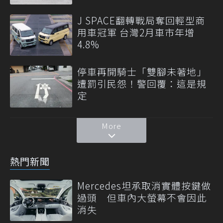
J SPACE翻轉戰局奪回輕型商
用車冠軍 台灣2月車市年增
4.8%
停車再開騎士「雙腳未著地」
遭罰引民怨！警回覆：這是規
定
More
熱門新聞
Mercedes坦承取消實體按鍵做
過頭 但車內大螢幕不會因此
消失