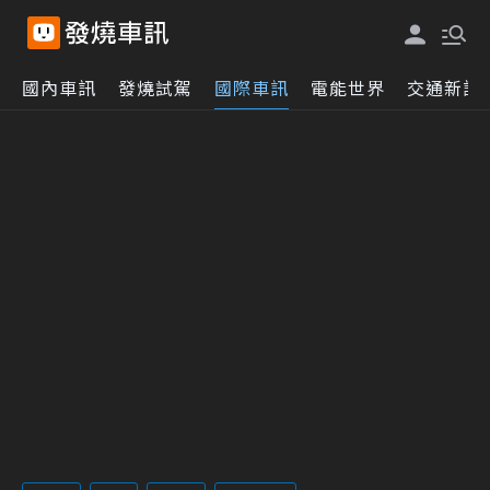
國內車訊
發燒試駕
國際車訊
電能世界
交通新訊