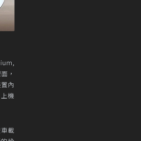
ium,
裡面，
裝置內
以上機
體車載