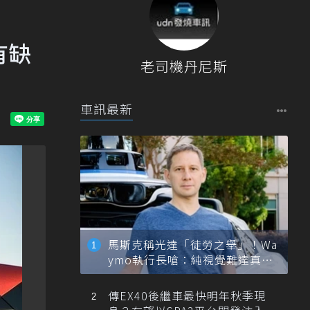
有缺
老司機丹尼斯
車訊最新
馬斯克稱光達「徒勞之舉」！Wa
ymo執行長嗆：純視覺難達真正
自動駕駛
傳EX40後繼車最快明年秋季現