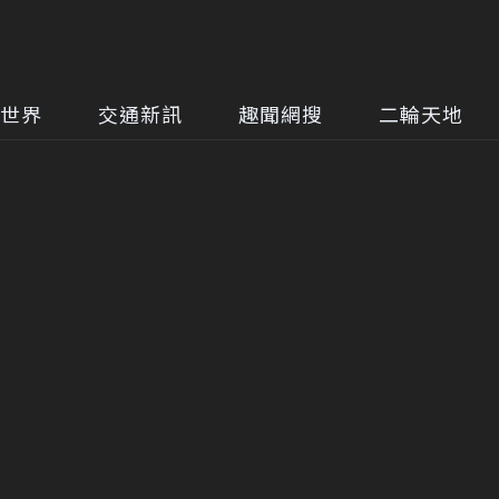
世界
交通新訊
趣聞網搜
二輪天地