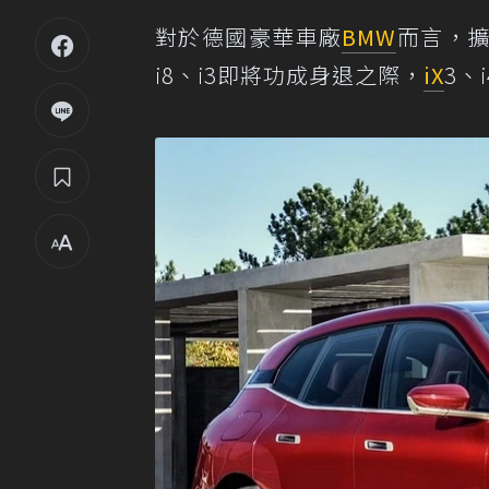
對於德國豪華車廠
BMW
而言，
i8、i3即將功成身退之際，
iX
3、