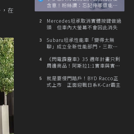
含意！粉絲讚：忘記停哪還能幫
一，在
忙找車
Mercedes坦承取消實體按鍵做過
頭 但車內大螢幕不會因此消失
Subaru坦承性能車「變得太無
聊」成立全新性能部門，三款手
排跑車開發中！
《閃電霹靂車》35 週年計畫只剩
周邊商品！阿斯拉1:1實車與實體
展覽雙雙喊卡
就是要侵門踏戶！BYD Racco正
式上市 正面迎戰日系K-Car霸主