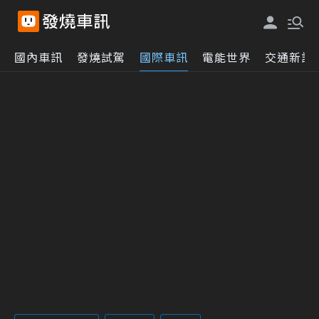
國內車訊
發燒試駕
國際車訊
電能世界
交通新訊