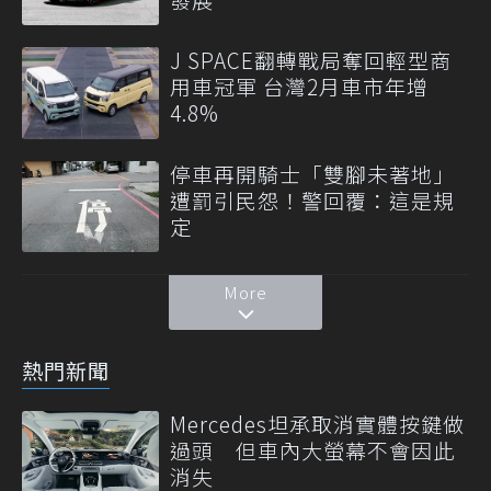
J SPACE翻轉戰局奪回輕型商
用車冠軍 台灣2月車市年增
4.8%
停車再開騎士「雙腳未著地」
遭罰引民怨！警回覆：這是規
定
More
熱門新聞
Mercedes坦承取消實體按鍵做
過頭 但車內大螢幕不會因此
消失