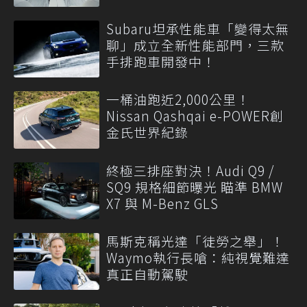
Subaru坦承性能車「變得太無
聊」成立全新性能部門，三款
手排跑車開發中！
一桶油跑近2,000公里！
Nissan Qashqai e-POWER創
金氏世界紀錄
終極三排座對決！Audi Q9 /
SQ9 規格細節曝光 瞄準 BMW
X7 與 M-Benz GLS
馬斯克稱光達「徒勞之舉」！
Waymo執行長嗆：純視覺難達
真正自動駕駛