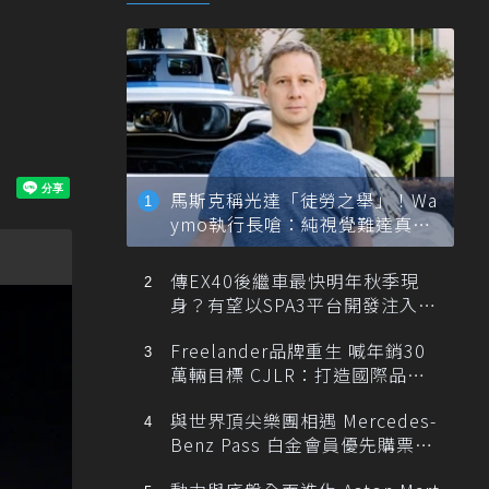
馬斯克稱光達「徒勞之舉」！Wa
ymo執行長嗆：純視覺難達真正
自動駕駛
傳EX40後繼車最快明年秋季現
身？有望以SPA3平台開發注入80
0V動力
Freelander品牌重生 喊年銷30
萬輛目標 CJLR：打造國際品牌
半數銷量來自全球！
與世界頂尖樂團相遇 Mercedes-
Benz Pass 白金會員優先購票維
也納愛樂