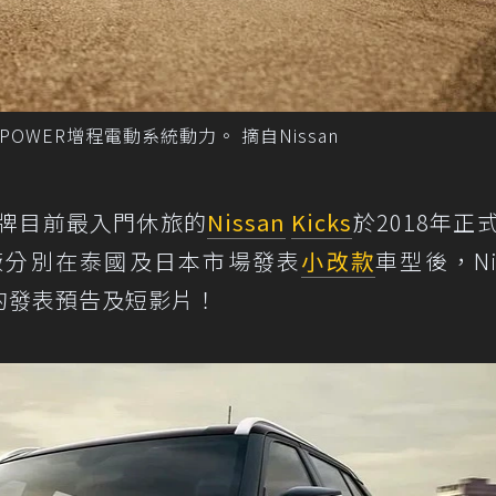
-POWER增程電動系統動力。 摘自Nissan
品牌目前最入門休旅的
Nissan
Kicks
於2018年正
廠分別在泰國及日本市場發表
小改款
車型後，Nis
s的發表預告及短影片！