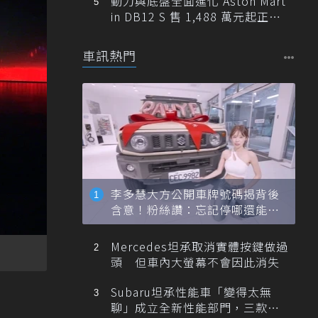
動力與底盤全面進化 Aston Mart
in DB12 S 售 1,488 萬元起正式
登台
車訊熱門
李多慧大方公開車牌號碼揭背後
含意！粉絲讚：忘記停哪還能幫
忙找車
Mercedes坦承取消實體按鍵做過
頭 但車內大螢幕不會因此消失
Subaru坦承性能車「變得太無
聊」成立全新性能部門，三款手