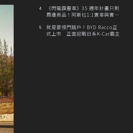
排跑車開發中！
《閃電霹靂車》35 週年計畫只剩
周邊商品！阿斯拉1:1實車與實體
展覽雙雙喊卡
就是要侵門踏戶！BYD Racco正
式上市 正面迎戰日系K-Car霸主