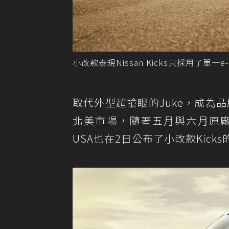
小改款泰規Nissan Kicks只採用了單一e
取代外型超搶眼的Juke，成為
北美市場，隨著五月與六月原
USA也在2日公布了小改款Kick