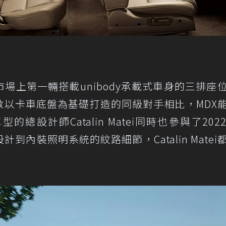
是市場上第一輛搭載unibody承載式車身的三排座
數以卡車底盤為基礎打造的同級對手相比，MDX
設計師Catalin Matei同時也參與了202
設計到內裝照明系統的紋路細節，Catalin Matei