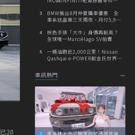
IRO與INFINITI老車原廠零件最
低1折
BMW推出8月仲夏購車優惠 全
車系送晶華三天兩夜、月付5,900
元起
棕色手排「大牛」身價再創高？
全球唯一Murciélago SV拍賣
一桶油跑近2,000公里！Nissan
Qashqai e-POWER創金氏世界紀
錄
車訊熱門
已20
李多慧大方公開車牌號碼揭背後