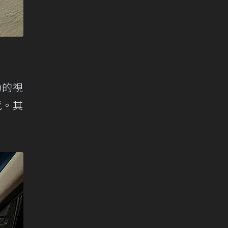
力的視
感。其