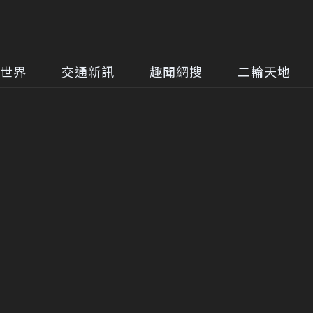
世界
交通新訊
趣聞網搜
二輪天地