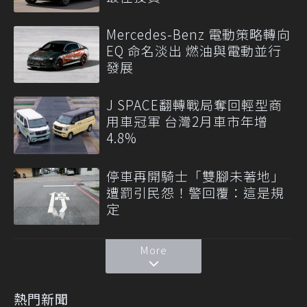
Mercedes-Benz 電動策略轉向
EQ 命名淡出 燃油與電動並行
發展
J SPACE翻轉戰局奪回輕型商
用車冠軍 台灣2月車市年增
4.8%
停車再開騎士「雙腳未著地」
遭罰引民怨！警回覆：這是規
定
More
熱門新聞