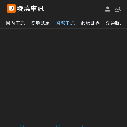
國內車訊
發燒試駕
國際車訊
電能世界
交通新訊