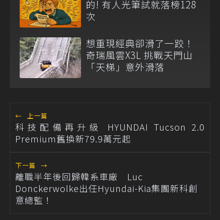
的! 有人光筆試就落榜128
次
想重現經典卻滑了一跤！
奇瑞風雲X3L 挑戰天門山
「天梯」意外滑落
←
上一篇
科技配備再升級 HYUNDAI Tucson 2.0
Premium舊換新79.9萬元起
下一篇
→
離職半年後回歸韓系車廠 Luc
Donckerwolke出任Hyundai-Kia集團新科創
意總監！