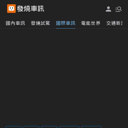
國內車訊
發燒試駕
國際車訊
電能世界
交通新訊