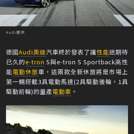
Audi提供
德國
Audi
奧迪
汽車終於發表了讓
性能
迷期待
已久的
e-tron
S與e-tron S Sportback高性
能
電動休旅
車，這兩款全新休旅將是市場上
第一輛搭載3具電動馬達(2具驅動後輪，1具
驅動前輪)的量產
電動車
。