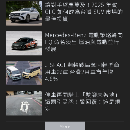
讓對手望塵莫及！2025 年賓士
GLC 如何成為台灣 SUV 市場的
最佳投資
Mercedes-Benz 電動策略轉向
EQ 命名淡出 燃油與電動並行
發展
J SPACE翻轉戰局奪回輕型商
用車冠軍 台灣2月車市年增
4.8%
停車再開騎士「雙腳未著地」
遭罰引民怨！警回覆：這是規
定
More