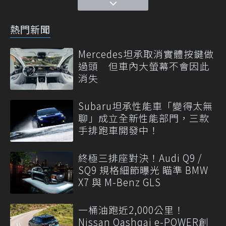
熱門新聞
Mercedes坦承取消實體按鍵做
過頭 但車內大螢幕不會因此
消失
Subaru坦承性能車「變得太無
聊」成立全新性能部門，三款
手排跑車開發中！
終極三排座對決！Audi Q9 /
SQ9 規格細節曝光 瞄準 BMW
X7 與 M-Benz GLS
一桶油跑近2,000公里！
Nissan Qashqai e-POWER創