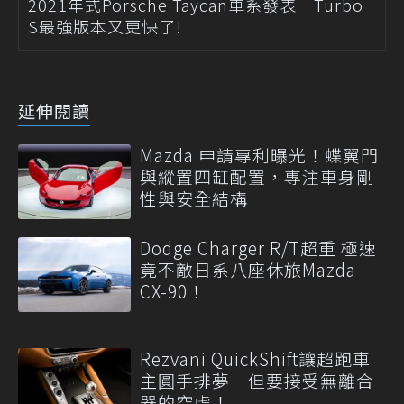
2021年式Porsche Taycan車系發表 Turbo
S最強版本又更快了!
延伸閱讀
Mazda 申請專利曝光！蝶翼門
與縱置四缸配置，專注車身剛
性與安全結構
Dodge Charger R/T超重 極速
竟不敵日系八座休旅Mazda
CX-90！
Rezvani QuickShift讓超跑車
主圓手排夢 但要接受無離合
器的空虛！