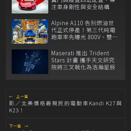
注車身剛性與安全結構
Alpine A110 告別燃油世
代正式停產！第三代純電
跑車率先曝光 800V、雙後
馬達上身
Maserati 推出 Trident
Stars 計畫 攜手天文研究
院將三叉戟化為浩瀚星辰
←
上一篇
影／北美價格最親民的電動車Kandi K27與
K23！
下一篇
→