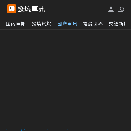
國內車訊
發燒試駕
國際車訊
電能世界
交通新訊