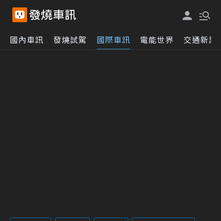
國內車訊
發燒試駕
國際車訊
電能世界
交通新訊