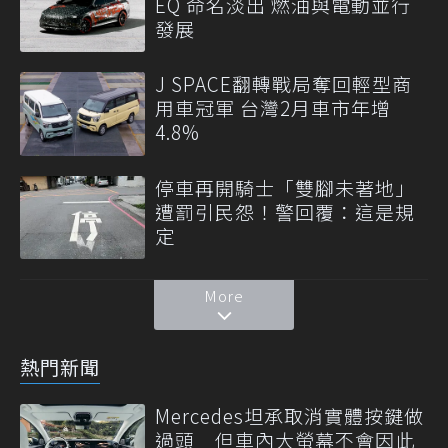
EQ 命名淡出 燃油與電動並行
發展
J SPACE翻轉戰局奪回輕型商
用車冠軍 台灣2月車市年增
4.8%
停車再開騎士「雙腳未著地」
遭罰引民怨！警回覆：這是規
定
More
熱門新聞
Mercedes坦承取消實體按鍵做
過頭 但車內大螢幕不會因此