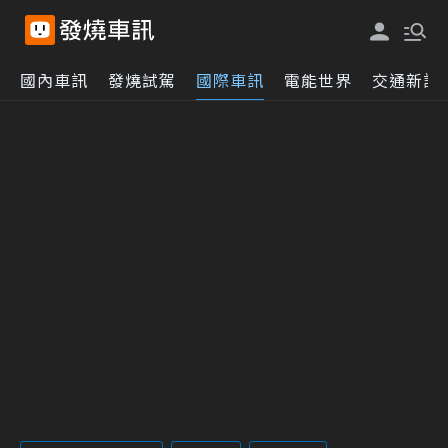
國內車訊
發燒試駕
國際車訊
電能世界
交通新訊