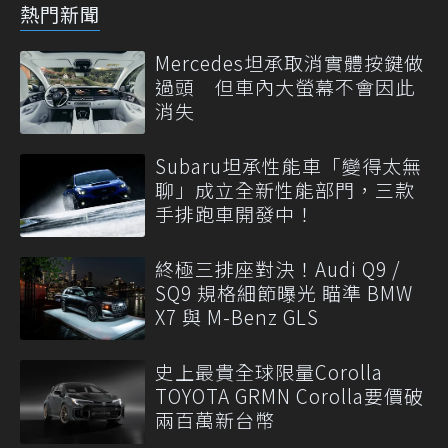
熱門新聞
Mercedes坦承取消實體按鍵做
過頭 但車內大螢幕不會因此
消失
Subaru坦承性能車「變得太無
聊」成立全新性能部門，三款
手排跑車開發中！
終極三排座對決！Audi Q9 /
SQ9 規格細節曝光 瞄準 BMW
X7 與 M-Benz GLS
史上最貴全球限量Corolla
TOYOTA GRMN Corolla要價破
兩百萬新台幣