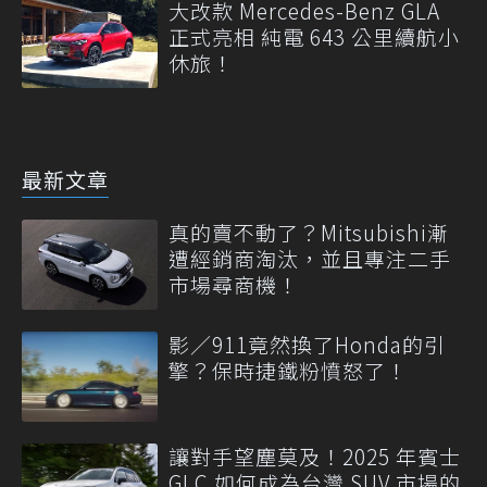
大改款 Mercedes-Benz GLA
正式亮相 純電 643 公里續航小
休旅！
最新文章
真的賣不動了？Mitsubishi漸
遭經銷商淘汰，並且專注二手
市場尋商機！
影／911竟然換了Honda的引
擎？保時捷鐵粉憤怒了！
讓對手望塵莫及！2025 年賓士
GLC 如何成為台灣 SUV 市場的