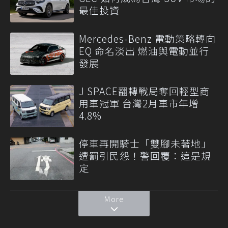
最佳投資
Mercedes-Benz 電動策略轉向
EQ 命名淡出 燃油與電動並行
發展
J SPACE翻轉戰局奪回輕型商
用車冠軍 台灣2月車市年增
4.8%
停車再開騎士「雙腳未著地」
遭罰引民怨！警回覆：這是規
定
More