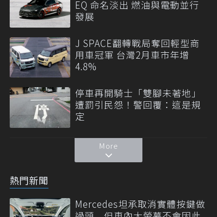
EQ 命名淡出 燃油與電動並行
發展
J SPACE翻轉戰局奪回輕型商
用車冠軍 台灣2月車市年增
4.8%
停車再開騎士「雙腳未著地」
遭罰引民怨！警回覆：這是規
定
More
熱門新聞
Mercedes坦承取消實體按鍵做
過頭 但車內大螢幕不會因此