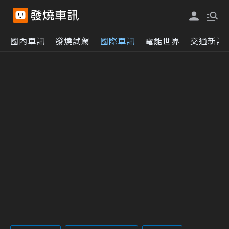
國內車訊
發燒試駕
國際車訊
電能世界
交通新訊