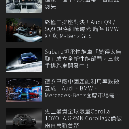
消失
終極三排座對決！Audi Q9 /
SQ9 規格細節曝光 瞄準 BMW
X7 與 M-Benz GLS
Subaru坦承性能車「變得太無
聊」成立全新性能部門，三款
手排跑車開發中！
德系車廠中國產能利用率跌破
五成 Audi、BMW、
Mercedes-Benz面臨市場需求
轉變
史上最貴全球限量Corolla
TOYOTA GRMN Corolla要價破
兩百萬新台幣