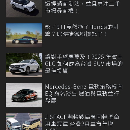
遭經銷商淘汰，並且專注二手
市場尋商機！
影／911竟然換了Honda的引
擎？保時捷鐵粉憤怒了！
讓對手望塵莫及！2025 年賓士
GLC 如何成為台灣 SUV 市場的
最佳投資
Mercedes-Benz 電動策略轉向
EQ 命名淡出 燃油與電動並行
發展
J SPACE翻轉戰局奪回輕型商
用車冠軍 台灣2月車市年增