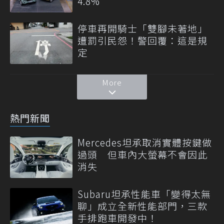
4.8%
停車再開騎士「雙腳未著地」
遭罰引民怨！警回覆：這是規
定
More
熱門新聞
Mercedes坦承取消實體按鍵做
過頭 但車內大螢幕不會因此
消失
Subaru坦承性能車「變得太無
聊」成立全新性能部門，三款
手排跑車開發中！