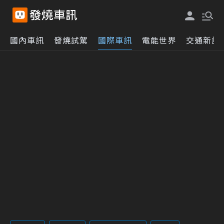
國內車訊
發燒試駕
國際車訊
電能世界
交通新訊