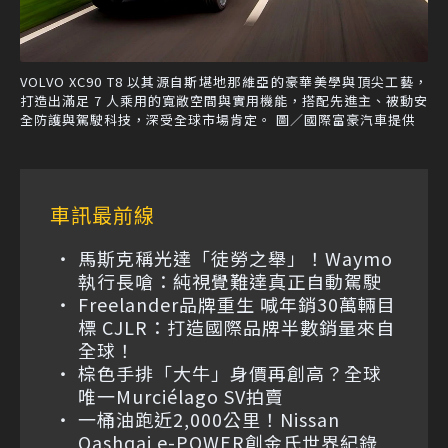
VOLVO XC90 T8 以其源自斯堪地那維亞的豪華美學與頂尖工藝，
打造出滿足 7 人乘用的寬敞空間與實用機能，搭配先進主、被動安
全防護與駕駛科技，深受全球市場肯定。 圖／國際富豪汽車提供
車訊最前線
馬斯克稱光達「徒勞之舉」！Waymo
執行長嗆：純視覺難達真正自動駕駛
Freelander品牌重生 喊年銷30萬輛目
標 CJLR：打造國際品牌半數銷量來自
全球！
棕色手排「大牛」身價再創高？全球
唯一Murciélago SV拍賣
一桶油跑近2,000公里！Nissan
Qashqai e-POWER創金氏世界紀錄