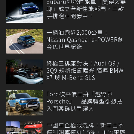
Subaru坦承性能車「變得太無
聊」成立全新性能部門，三款
手排跑車開發中！
一桶油跑近2,000公里！
Nissan Qashqai e-POWER創
金氏世界紀錄
終極三排座對決！Audi Q9 /
SQ9 規格細節曝光 瞄準 BMW
X7 與 M-Benz GLS
Ford砍平價車拚「越野界
Porsche」 品牌轉型卻恐把
入門客群拱手讓人
中國車企極限洗牌！新車出不
停利潤率僅剩1.5%，主流車廠