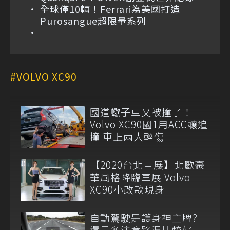
全球僅10輛！Ferrari為美國打造
Purosangue超限量系列
VOLVO XC90
國道蠍子車又被撞了！
Volvo XC90國1用ACC釀追
撞 車上兩人輕傷
【2020台北車展】北歐豪
華風格降臨車展 Volvo
XC90小改款現身
自動駕駛是護身神主牌?
還是多注意路況比較好