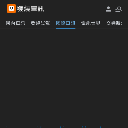
國內車訊
發燒試駕
國際車訊
電能世界
交通新訊