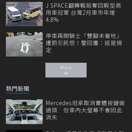
J SPACE翻轉戰局奪回輕型商
用車冠軍 台灣2月車市年增
4.8%
停車再開騎士「雙腳未著地」
遭罰引民怨！警回覆：這是規
定
More
熱門新聞
Mercedes坦承取消實體按鍵做
過頭 但車內大螢幕不會因此
消失