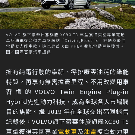
VOLVO 旗下豪華休旅旗艦 XC90 T8 車型獲得英國專業電動
車及油電複合動力車款網站「DrivingElectric」評選為最佳
電動七人座車款，這也是首次由 PHEV 雙能電動車款獲獎。
圖／國際富豪汽車提供
擁有純電行駛的寧靜、零排廢零油耗的綠能
特質，再享有無需擔憂里程、不用改變用車
習慣的VOLVO Twin Engine Plug-in
Hybrid先進動力科技，成為全球各大市場矚
目的焦點。繼 2019 年在全球交出亮眼銷售
紀錄後，VOLVO旗下豪華休旅旗艦XC90 T8
車型獲得英國專業
電動車
及
油電
複合動力車