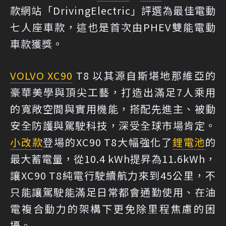
款網站「DrivingElectric」評選為最佳電動
七人座車款，這也是首次由PHEV雙能電動
車款獲獎。
VOLVO XC90
T8 以其源自斯堪地那維亞的
豪華美學與頂尖工藝，打造出滿足7人乘用
的寬敞空間與實用機能，搭配先進主、被動
安全防護與駕駛科技，深受全球市場肯定。
小改款
登場的XC90 T8大幅強化了
鋰電池
的
最大蓄電量，從10.4 kWh提昇為11.6kWh，
讓XC90 T8純電行駛續航力來到45公里，不
只能讓駕駛能滿足日常都會通勤使用、在油
電複合動力的架構下更免除里程焦慮的困
擾。