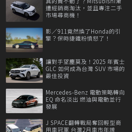
真的賣不動了？Mitsubishi漸
遭經銷商淘汰，並且專注二手
市場尋商機！
影／911竟然換了Honda的引
擎？保時捷鐵粉憤怒了！
讓對手望塵莫及！2025 年賓士
GLC 如何成為台灣 SUV 市場的
最佳投資
Mercedes-Benz 電動策略轉向
EQ 命名淡出 燃油與電動並行
發展
J SPACE翻轉戰局奪回輕型商
用車冠軍 台灣2月車市年增