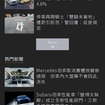
4.8%
停車再開騎士「雙腳未著地」
遭罰引民怨！警回覆：這是規
定
More
熱門新聞
Mercedes坦承取消實體按鍵做
過頭 但車內大螢幕不會因此
消失
Subaru坦承性能車「變得太無
聊」成立全新性能部門，三款