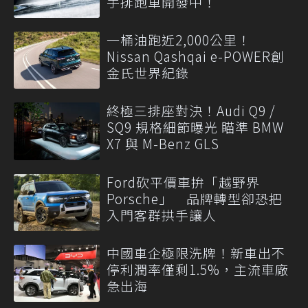
手排跑車開發中！
一桶油跑近2,000公里！
Nissan Qashqai e-POWER創
金氏世界紀錄
終極三排座對決！Audi Q9 /
SQ9 規格細節曝光 瞄準 BMW
X7 與 M-Benz GLS
Ford砍平價車拚「越野界
Porsche」 品牌轉型卻恐把
入門客群拱手讓人
中國車企極限洗牌！新車出不
停利潤率僅剩1.5%，主流車廠
急出海