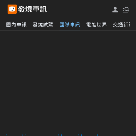
國內車訊
發燒試駕
國際車訊
電能世界
交通新訊