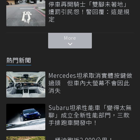
停車再開騎士「雙腳未著地」
遭罰引民怨！警回覆：這是規
定
More
熱門新聞
Mercedes坦承取消實體按鍵做
過頭 但車內大螢幕不會因此
消失
Subaru坦承性能車「變得太無
聊」成立全新性能部門，三款
手排跑車開發中！
一桶油跑近2,000公里！