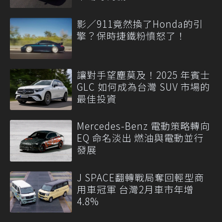
影／911竟然換了Honda的引
擎？保時捷鐵粉憤怒了！
讓對手望塵莫及！2025 年賓士
GLC 如何成為台灣 SUV 市場的
最佳投資
Mercedes-Benz 電動策略轉向
EQ 命名淡出 燃油與電動並行
發展
J SPACE翻轉戰局奪回輕型商
用車冠軍 台灣2月車市年增
4.8%