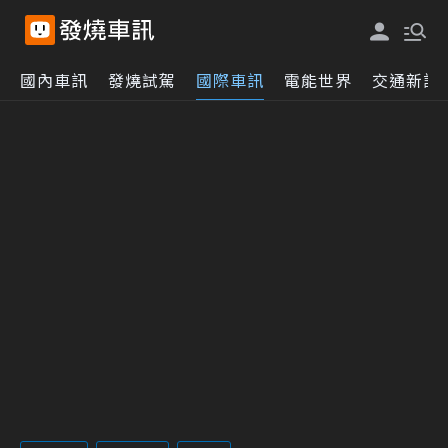
國內車訊
發燒試駕
國際車訊
電能世界
交通新訊