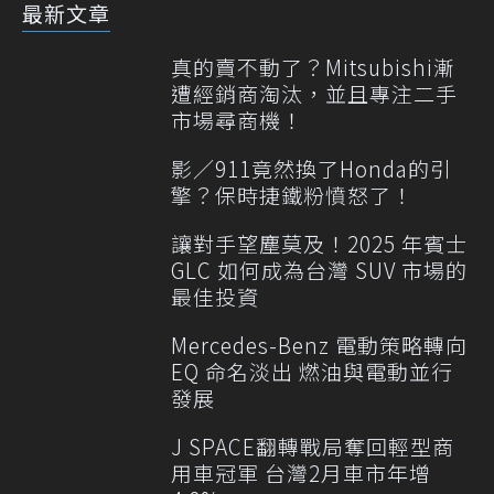
最新文章
真的賣不動了？Mitsubishi漸
遭經銷商淘汰，並且專注二手
市場尋商機！
影／911竟然換了Honda的引
擎？保時捷鐵粉憤怒了！
讓對手望塵莫及！2025 年賓士
GLC 如何成為台灣 SUV 市場的
最佳投資
Mercedes-Benz 電動策略轉向
EQ 命名淡出 燃油與電動並行
發展
J SPACE翻轉戰局奪回輕型商
用車冠軍 台灣2月車市年增