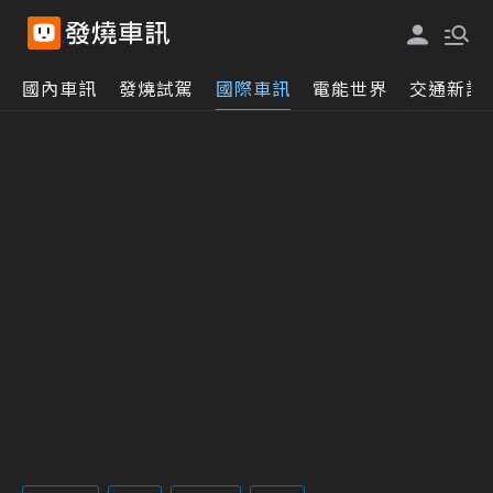
國內車訊
發燒試駕
國際車訊
電能世界
交通新訊