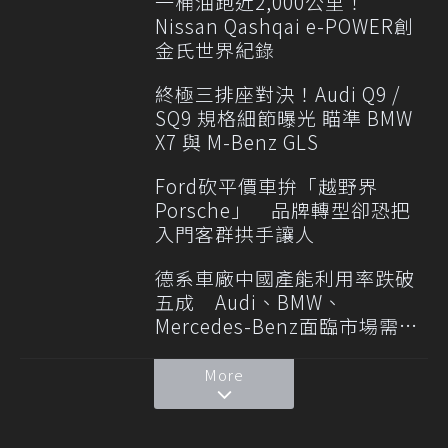
一桶油跑近2,000公里！
Nissan Qashqai e-POWER創
金氏世界紀錄
終極三排座對決！Audi Q9 /
SQ9 規格細節曝光 瞄準 BMW
X7 與 M-Benz GLS
Ford砍平價車拚「越野界
Porsche」 品牌轉型卻恐把
入門客群拱手讓人
德系車廠中國產能利用率跌破
五成 Audi、BMW、
Mercedes-Benz面臨市場需求
轉變
More