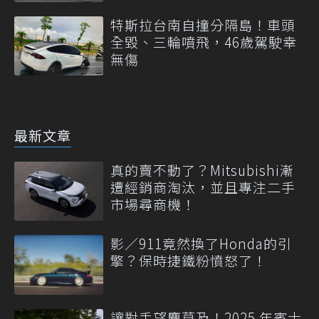
特斯拉台南自撞分隔島！車頭
全毀、三輪噴飛，46歲駕駛幸
無傷
最新文章
真的賣不動了？Mitsubishi漸
遭經銷商淘汰，並且專注二手
市場尋商機！
影／911竟然換了Honda的引
擎？保時捷鐵粉憤怒了！
讓對手望塵莫及！2025 年賓士