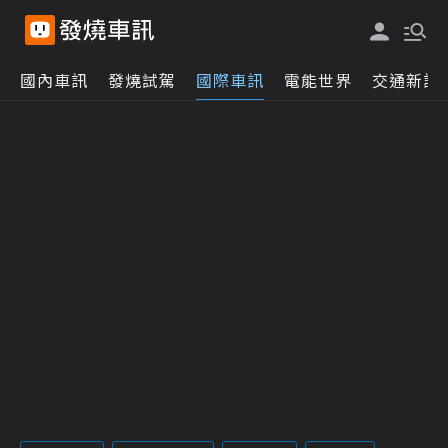
國內車訊
發燒試駕
國際車訊
電能世界
交通新訊