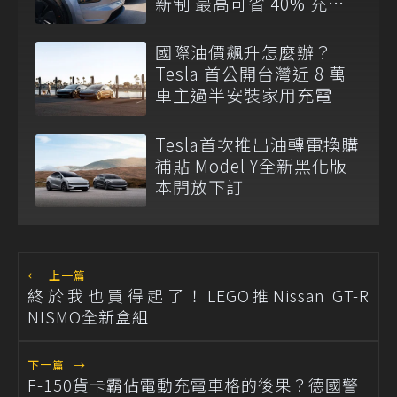
新制 最高可省 40% 充電
費
國際油價飆升怎麼辦？
Tesla 首公開台灣近 8 萬
車主過半安裝家用充電
Tesla首次推出油轉電換購
補貼 Model Y全新黑化版
本開放下訂
←
上一篇
終於我也買得起了！LEGO推Nissan GT-R
NISMO全新盒組
下一篇
→
F-150貨卡霸佔電動充電車格的後果？德國警