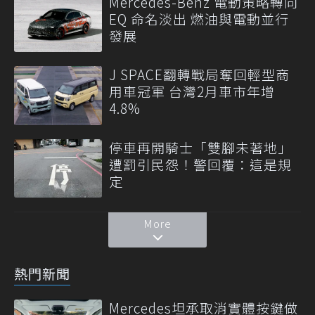
Mercedes-Benz 電動策略轉向
EQ 命名淡出 燃油與電動並行
發展
J SPACE翻轉戰局奪回輕型商
用車冠軍 台灣2月車市年增
4.8%
停車再開騎士「雙腳未著地」
遭罰引民怨！警回覆：這是規
定
More
熱門新聞
Mercedes坦承取消實體按鍵做