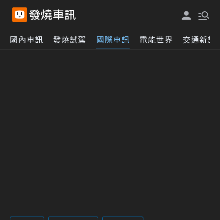
國內車訊
發燒試駕
國際車訊
電能世界
交通新訊