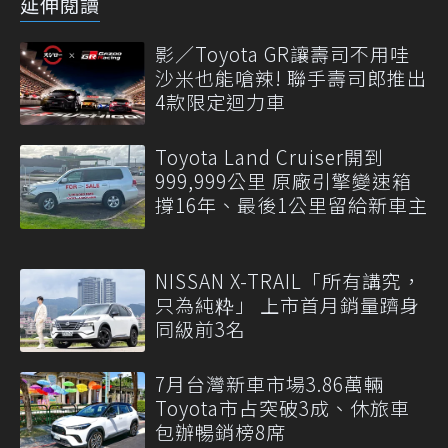
延伸閱讀
影／Toyota GR讓壽司不用哇
沙米也能嗆辣! 聯手壽司郎推出
4款限定迴力車
Toyota Land Cruiser開到
999,999公里 原廠引擎變速箱
撐16年、最後1公里留給新車主
NISSAN X-TRAIL「所有講究，
只為純粋」 上市首月銷量躋身
同級前3名
7月台灣新車市場3.86萬輛
Toyota市占突破3成、休旅車
包辦暢銷榜8席