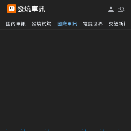
國內車訊
發燒試駕
國際車訊
電能世界
交通新訊