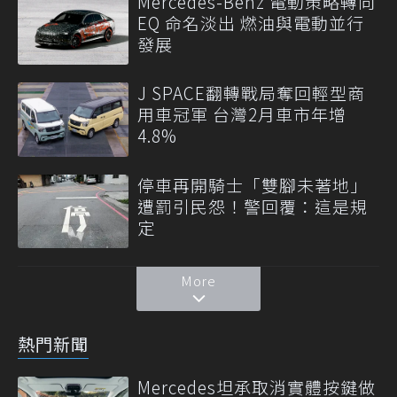
Mercedes-Benz 電動策略轉向
EQ 命名淡出 燃油與電動並行
發展
J SPACE翻轉戰局奪回輕型商
用車冠軍 台灣2月車市年增
4.8%
停車再開騎士「雙腳未著地」
遭罰引民怨！警回覆：這是規
定
More
熱門新聞
Mercedes坦承取消實體按鍵做