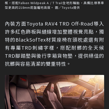
框，搭配Falken Wildpeak A / T Trail全地形輪胎，具備比標準車
型更高的218mm底盤離地高度。 圖／Toyota提供
內裝方面Toyota RAV4 TRD Off-Road導入
許多紅色飾板與縫線增加整體視覺亮點，獨
特的BlackSofTex材質座椅在頭枕處還有附
有專屬TRD刺繡字樣，搭配耐髒的全天候
TRD腳踏墊與後行李箱貨物墊，提供絕佳的
抗髒與容易清潔的雙重特性。