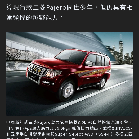
算現行款三菱Pajero問世多年，但仍具有相
當強悍的越野能力。
中國新年式三菱Pajero動力依舊搭載3.0L V6自然進氣汽油引擎，
可提供174ps最大馬力及26.0kgm峰值扭力輸出，並搭配INVECS-
Ⅱ五速手自排變速系統與Super Select 4WD（SS4-II）多模式四