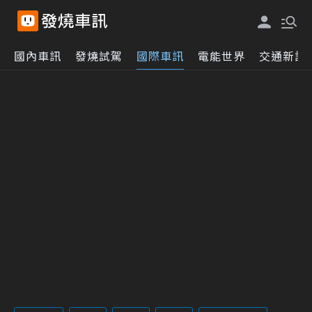
國內車訊
發燒試駕
國際車訊
電能世界
交通新訊