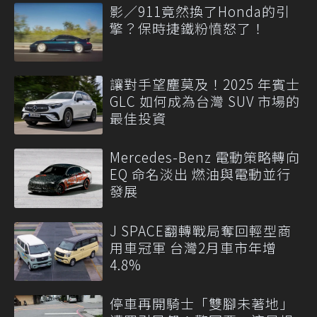
影／911竟然換了Honda的引
擎？保時捷鐵粉憤怒了！
讓對手望塵莫及！2025 年賓士
GLC 如何成為台灣 SUV 市場的
最佳投資
Mercedes-Benz 電動策略轉向
EQ 命名淡出 燃油與電動並行
發展
J SPACE翻轉戰局奪回輕型商
用車冠軍 台灣2月車市年增
4.8%
停車再開騎士「雙腳未著地」