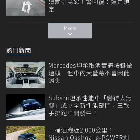
遭罰引民怨！警回覆：這是規
定
More
熱門新聞
Mercedes坦承取消實體按鍵做
過頭 但車內大螢幕不會因此
消失
Subaru坦承性能車「變得太無
聊」成立全新性能部門，三款
手排跑車開發中！
一桶油跑近2,000公里！
Nissan Qashqai e-POWER創