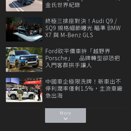
金氏世界紀錄
終極三排座對決！Audi Q9 /
SQ9 規格細節曝光 瞄準 BMW
X7 與 M-Benz GLS
Ford砍平價車拚「越野界
Porsche」 品牌轉型卻恐把
入門客群拱手讓人
中國車企極限洗牌！新車出不
停利潤率僅剩1.5%，主流車廠
急出海
More