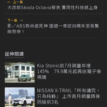
←
上一篇
大改款Skoda Octavia發表 實用性科技感上身
下一篇
→
影／ABS救命退死神 國道一車逆向噴來里長驚
險煞停！
延伸閱讀
Kia Stonic前7月銷量年增
145% 79.9萬元起再送電子後
視鏡
NISSAN X-TRAIL「所有講究，
只為純粋」 上市首月銷量躋身
同級前3名