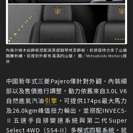
內裝升級木紋飾板搭配高質感鋼琴烤漆飾板，前排座椅也多了山貓
圖騰刺繡，從裡到外都有滿滿的山貓。 圖／Mitsubishi Motors提
供
中國新年式三菱Pajero僅針對外觀、內裝細
部以及售價進行調整，動力依舊來自3.0L V6
自然進氣汽油
引擎
，可提供174ps最大馬力
及26.0kgm峰值扭力輸出，並搭配INVECS-
Ⅱ五速手自排變速系統與第二代Super
Select 4WD（SS4-II）多模式四驅系統。就