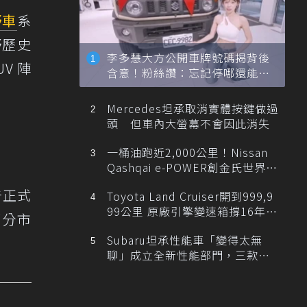
野車
系
野歷史
李多慧大方公開車牌號碼揭背後
V 陣
含意！粉絲讚：忘記停哪還能幫
忙找車
Mercedes坦承取消實體按鍵做過
頭 但車內大螢幕不會因此消失
一桶油跑近2,000公里！Nissan
Qashqai e-POWER創金氏世界紀
錄
告正式
Toyota Land Cruiser開到999,9
99公里 原廠引擎變速箱撐16年、
部分市
最後1公里留給新車主
Subaru坦承性能車「變得太無
聊」成立全新性能部門，三款手
排跑車開發中！