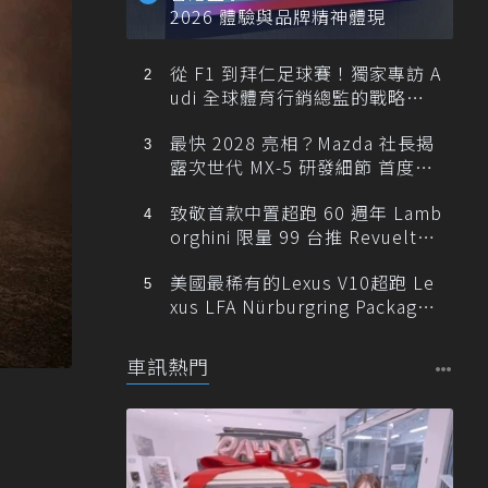
2026 體驗與品牌精神體現
從 F1 到拜仁足球賽！獨家專訪 A
udi 全球體育行銷總監的戰略布
局
最快 2028 亮相？Mazda 社長揭
露次世代 MX-5 研發細節 首度支
援純電架構！
致敬首款中置超跑 60 週年 Lamb
orghini 限量 99 台推 Revuelto
Miura 60° Homage！
美國最稀有的Lexus V10超跑 Le
xus LFA Nürburgring Package
現身
車訊熱門