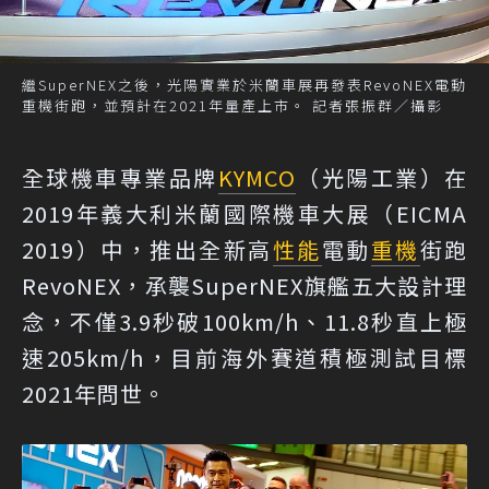
繼SuperNEX之後，光陽實業於米蘭車展再發表RevoNEX電動
重機街跑，並預計在2021年量產上市。 記者張振群／攝影
全球機車專業品牌
KYMCO
（光陽工業）在
2019年義大利米蘭國際機車大展（EICMA
2019）中，推出全新高
性能
電動
重機
街跑
RevoNEX，承襲SuperNEX旗艦五大設計理
念，不僅3.9秒破100km/h、11.8秒直上極
速205km/h，目前海外賽道積極測試目標
2021年問世。