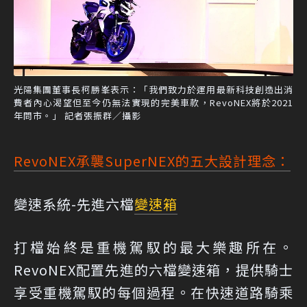
光陽集團董事長柯勝峯表示：「我們致力於運用最新科技創造出消
費者內心渴望但至今仍無法實現的完美車款，RevoNEX將於2021
年問市。」 記者張振群／攝影
RevoNEX承襲SuperNEX的五大設計理念：
變速系統-先進六檔
變速箱
打檔始終是重機駕馭的最大樂趣所在。
RevoNEX配置先進的六檔變速箱，提供騎士
享受重機駕馭的每個過程。在快速道路騎乘