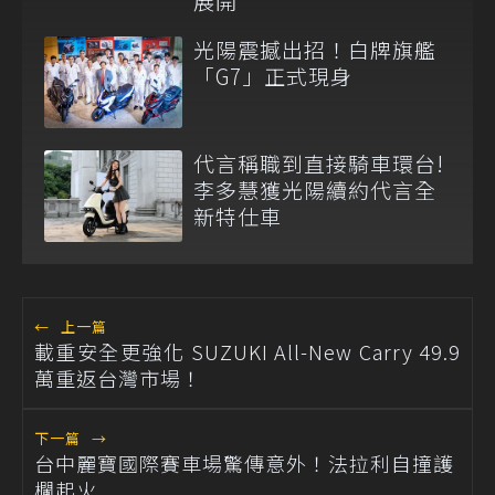
展開
光陽震撼出招！白牌旗艦
「G7」正式現身
代言稱職到直接騎車環台!
李多慧獲光陽續約代言全
新特仕車
←
上一篇
載重安全更強化 SUZUKI All-New Carry 49.9
萬重返台灣市場！
下一篇
→
台中麗寶國際賽車場驚傳意外！法拉利自撞護
欄起火