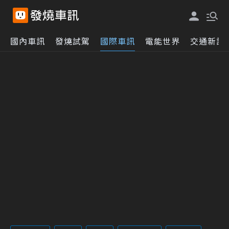
國內車訊
發燒試駕
國際車訊
電能世界
交通新訊