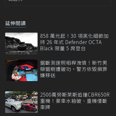
延伸閱讀
858 萬元起！30 項黑化細節加
持 26 年式 Defender OCTA
Black 限量 5 席登台
鋸斷測速照相桿洩憤！新竹男
辯鋸樹遭破功，警方依毀損罪
嫌移送
2500萬勞斯萊斯追撞CBR650R
重機！豪車水箱破、重機僅斷
車牌