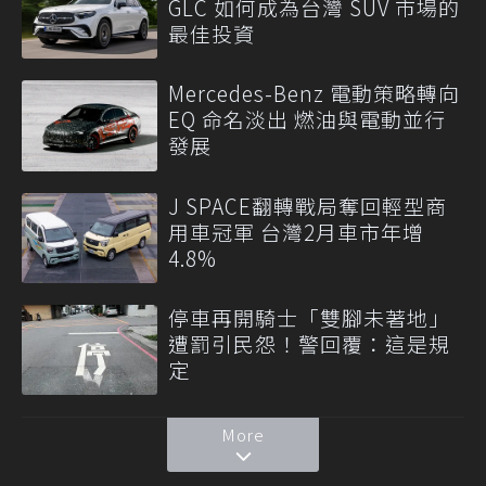
GLC 如何成為台灣 SUV 市場的
最佳投資
Mercedes-Benz 電動策略轉向
EQ 命名淡出 燃油與電動並行
發展
J SPACE翻轉戰局奪回輕型商
用車冠軍 台灣2月車市年增
4.8%
停車再開騎士「雙腳未著地」
遭罰引民怨！警回覆：這是規
定
More