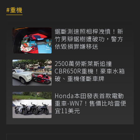
重機
鋸斷測速照相桿洩憤！新
竹男辯鋸樹遭破功，警方
依毀損罪嫌移送
2500萬勞斯萊斯追撞
CBR650R重機！豪車水箱
破、重機僅斷車牌
Honda本田發表首款電動
重車-WN7！售價比哈雷便
宜11美元