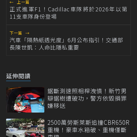
←
上一篇
正式進軍F1！Cadillac車隊將於2026年以第
11支車隊身份登場
下一篇
→
汽車「隔熱紙透光度」6月公布指引！交通部
長陳世凱：人命比隱私重要
延伸閱讀
鋸斷測速照相桿洩憤！新竹男
辯鋸樹遭破功，警方依毀損罪
嫌移送
2500萬勞斯萊斯追撞CBR650R
重機！豪車水箱破、重機僅斷
車牌