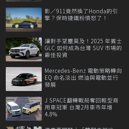
影／911竟然換了Honda的引
擎？保時捷鐵粉憤怒了！
讓對手望塵莫及！2025 年賓士
GLC 如何成為台灣 SUV 市場的
最佳投資
Mercedes-Benz 電動策略轉向
EQ 命名淡出 燃油與電動並行
發展
J SPACE翻轉戰局奪回輕型商
用車冠軍 台灣2月車市年增
4.8%