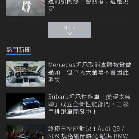
遭罰引民怨！警回覆：這是規
定
More
熱門新聞
Mercedes坦承取消實體按鍵做
過頭 但車內大螢幕不會因此
消失
Subaru坦承性能車「變得太無
聊」成立全新性能部門，三款
手排跑車開發中！
終極三排座對決！Audi Q9 /
SQ9 規格細節曝光 瞄準 BMW