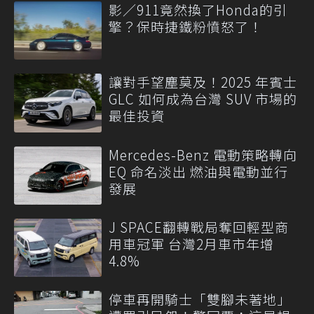
影／911竟然換了Honda的引
擎？保時捷鐵粉憤怒了！
讓對手望塵莫及！2025 年賓士
GLC 如何成為台灣 SUV 市場的
最佳投資
Mercedes-Benz 電動策略轉向
EQ 命名淡出 燃油與電動並行
發展
J SPACE翻轉戰局奪回輕型商
用車冠軍 台灣2月車市年增
4.8%
停車再開騎士「雙腳未著地」