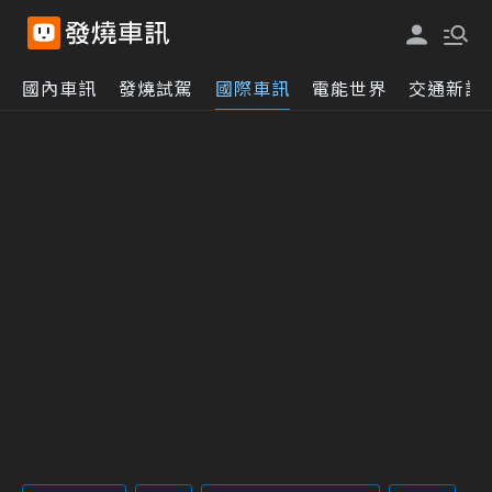
國內車訊
發燒試駕
國際車訊
電能世界
交通新訊