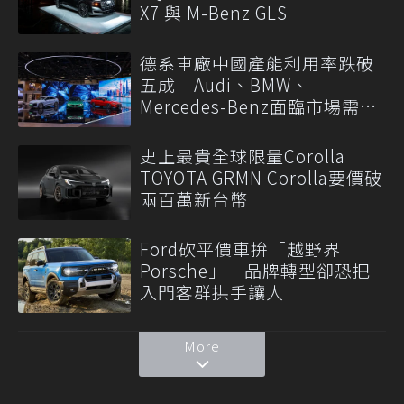
X7 與 M-Benz GLS
德系車廠中國產能利用率跌破
五成 Audi、BMW、
Mercedes-Benz面臨市場需求
轉變
史上最貴全球限量Corolla
TOYOTA GRMN Corolla要價破
兩百萬新台幣
Ford砍平價車拚「越野界
Porsche」 品牌轉型卻恐把
入門客群拱手讓人
More