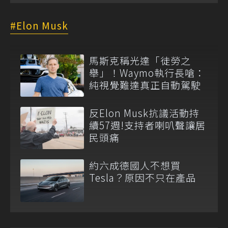
Elon Musk
馬斯克稱光達「徒勞之
舉」！Waymo執行長嗆：
純視覺難達真正自動駕駛
反Elon Musk抗議活動持
續57週!支持者喇叭聲讓居
民頭痛
約六成德國人不想買
Tesla？原因不只在產品