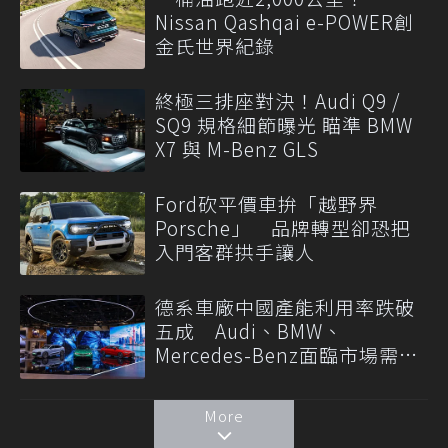
Nissan Qashqai e-POWER創
金氏世界紀錄
終極三排座對決！Audi Q9 /
SQ9 規格細節曝光 瞄準 BMW
X7 與 M-Benz GLS
Ford砍平價車拚「越野界
Porsche」 品牌轉型卻恐把
入門客群拱手讓人
德系車廠中國產能利用率跌破
五成 Audi、BMW、
Mercedes-Benz面臨市場需求
轉變
More