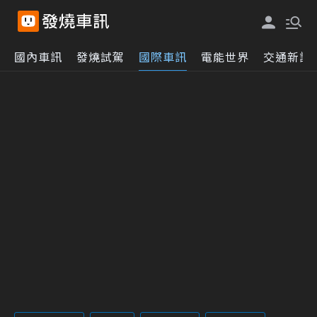
國內車訊
發燒試駕
國際車訊
電能世界
交通新訊