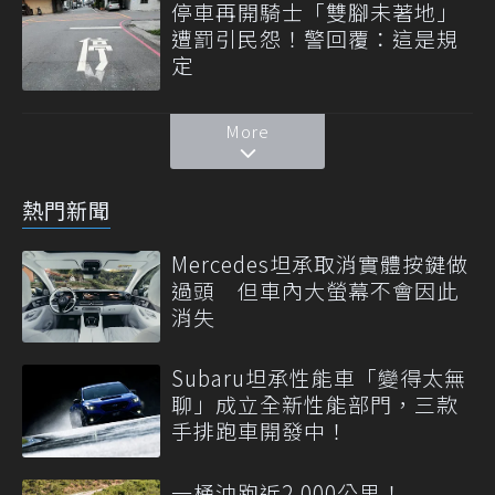
停車再開騎士「雙腳未著地」
遭罰引民怨！警回覆：這是規
定
More
熱門新聞
Mercedes坦承取消實體按鍵做
過頭 但車內大螢幕不會因此
消失
Subaru坦承性能車「變得太無
聊」成立全新性能部門，三款
手排跑車開發中！
一桶油跑近2,000公里！