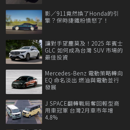
影／911竟然換了Honda的引
擎？保時捷鐵粉憤怒了！
讓對手望塵莫及！2025 年賓士
GLC 如何成為台灣 SUV 市場的
最佳投資
Mercedes-Benz 電動策略轉向
EQ 命名淡出 燃油與電動並行
發展
J SPACE翻轉戰局奪回輕型商
用車冠軍 台灣2月車市年增
4.8%