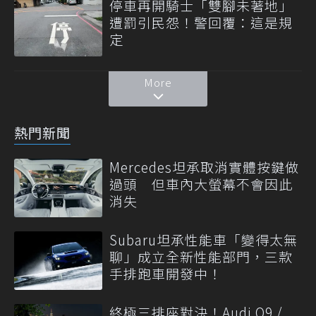
停車再開騎士「雙腳未著地」
遭罰引民怨！警回覆：這是規
定
More
熱門新聞
Mercedes坦承取消實體按鍵做
過頭 但車內大螢幕不會因此
消失
Subaru坦承性能車「變得太無
聊」成立全新性能部門，三款
手排跑車開發中！
終極三排座對決！Audi Q9 /