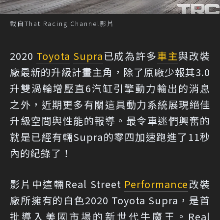
裁自That Racing Channel影片
2020
Toyota
Supra
已成為許多
車主
與改裝
廠最新的升級計畫主角，除了原廠少報其3.0
升雙渦輪增壓直6汽缸引擎動力輸出的消息
之外，近期更多有關這具動力系統展現絕佳
升級空間與性能的報導。最令車迷們興奮的
就是已經有輛Supra的零四加速跑進了11秒
內的紀錄了！
影片中這輛Real Street
Performance
改裝
廠所擁有的白色2020 Toyota Supra，是首
批導入美國市場的新世代牛魔王。Real