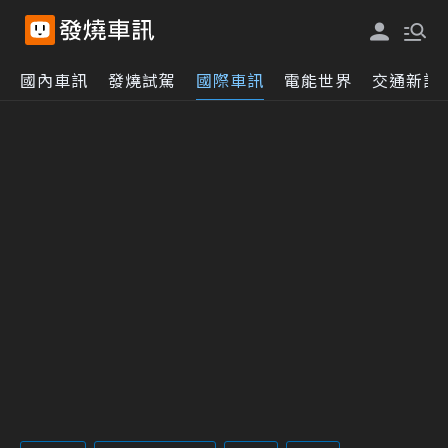
國內車訊
發燒試駕
國際車訊
電能世界
交通新訊