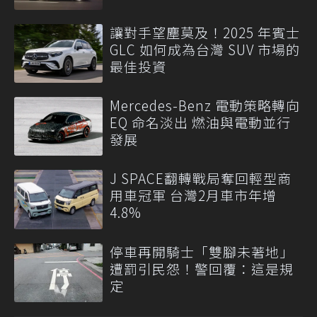
讓對手望塵莫及！2025 年賓士
GLC 如何成為台灣 SUV 市場的
最佳投資
Mercedes-Benz 電動策略轉向
EQ 命名淡出 燃油與電動並行
發展
J SPACE翻轉戰局奪回輕型商
用車冠軍 台灣2月車市年增
4.8%
停車再開騎士「雙腳未著地」
遭罰引民怨！警回覆：這是規
定