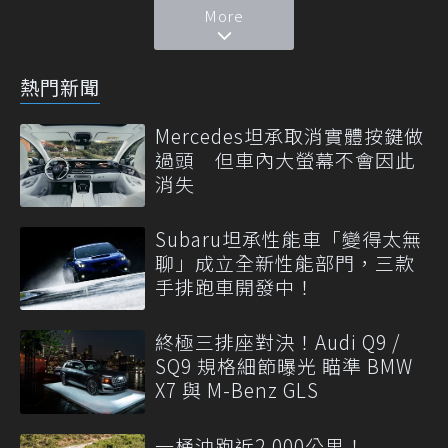
More
熱門新聞
Mercedes坦承取消實體按鍵做
過頭 但車內大螢幕不會因此
消失
Subaru坦承性能車「變得太無
聊」成立全新性能部門，三款
手排跑車開發中！
終極三排座對決！Audi Q9 /
SQ9 規格細節曝光 瞄準 BMW
X7 與 M-Benz GLS
一桶油跑近2,000公里！