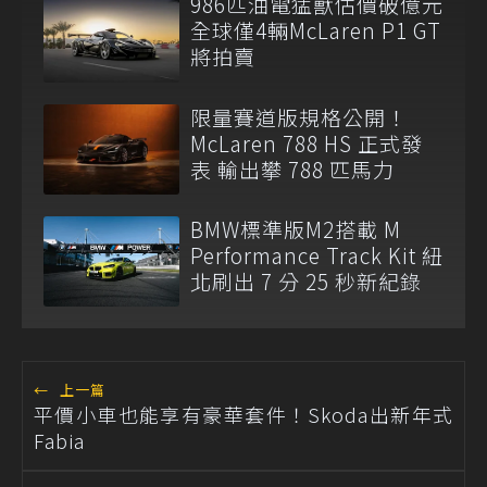
986匹油電猛獸估價破億元
全球僅4輛McLaren P1 GT
將拍賣
限量賽道版規格公開！
McLaren 788 HS 正式發
表 輸出攀 788 匹馬力
BMW標準版M2搭載 M
Performance Track Kit 紐
北刷出 7 分 25 秒新紀錄
←
上一篇
平價小車也能享有豪華套件！Skoda出新年式
Fabia