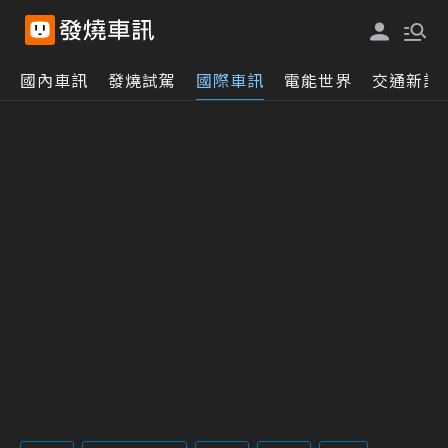
國內車訊
發燒試駕
國際車訊
電能世界
交通新訊