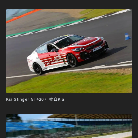
Kia Stinger GT420。 摘自Kia