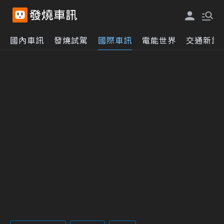
國內車訊
發燒試駕
國際車訊
電能世界
交通新訊