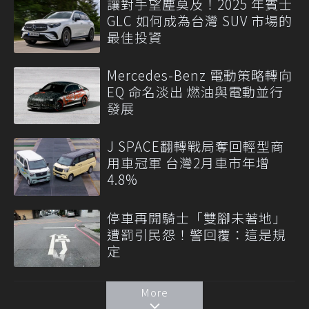
讓對手望塵莫及！2025 年賓士
GLC 如何成為台灣 SUV 市場的
最佳投資
Mercedes-Benz 電動策略轉向
EQ 命名淡出 燃油與電動並行
發展
J SPACE翻轉戰局奪回輕型商
用車冠軍 台灣2月車市年增
4.8%
停車再開騎士「雙腳未著地」
遭罰引民怨！警回覆：這是規
定
More