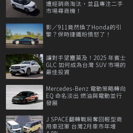
遭經銷商淘汰，並且專注二手
市場尋商機！
影／911竟然換了Honda的引
擎？保時捷鐵粉憤怒了！
讓對手望塵莫及！2025 年賓士
GLC 如何成為台灣 SUV 市場的
最佳投資
Mercedes-Benz 電動策略轉向
EQ 命名淡出 燃油與電動並行
發展
J SPACE翻轉戰局奪回輕型商
用車冠軍 台灣2月車市年增