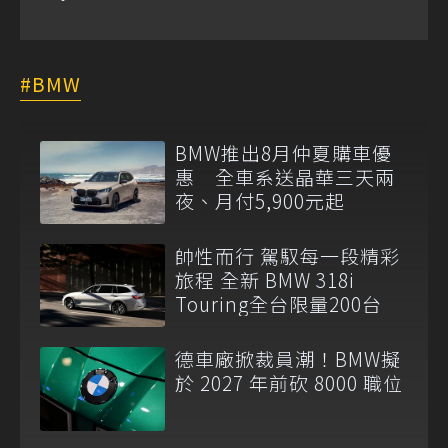
BMW
BMW推出8月仲夏購車優
惠 全車系送晶華三天兩
夜、月付5,900元起
帥性而行 駕馭每一段精彩
旅程 全新 BMW 318i
Touring全台限量200台
德車廠掀裁員潮！BMW擬
於 2027 年前砍 8000 職位