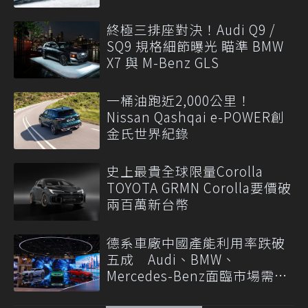
終極三排座對決！Audi Q9 /
SQ9 規格細節曝光 瞄準 BMW
X7 與 M-Benz GLS
一桶油跑近2,000公里！
Nissan Qashqai e-POWER創
金氏世界紀錄
史上最貴全球限量Corolla
TOYOTA GRMN Corolla要價破
兩百萬新台幣
德系車廠中國產能利用率跌破
五成 Audi、BMW、
Mercedes-Benz面臨市場需求
轉變