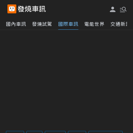
國內車訊
發燒試駕
國際車訊
電能世界
交通新訊