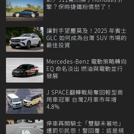
擎？保時捷鐵粉憤怒了！
讓對手望塵莫及！2025 年賓士
GLC 如何成為台灣 SUV 市場的
最佳投資
Mercedes-Benz 電動策略轉向
EQ 命名淡出 燃油與電動並行
發展
J SPACE翻轉戰局奪回輕型商
用車冠軍 台灣2月車市年增
4.8%
停車再開騎士「雙腳未著地」
遭罰引民怨！警回覆：這是規