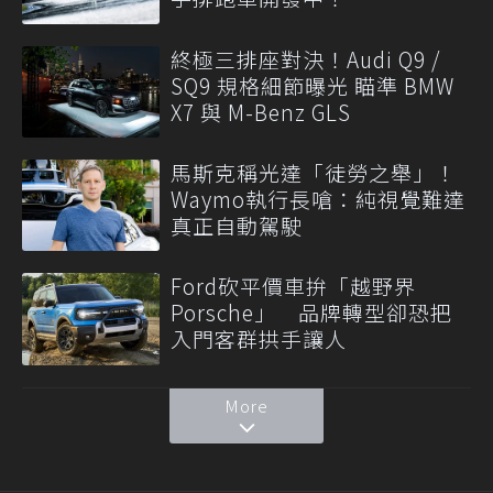
終極三排座對決！Audi Q9 /
SQ9 規格細節曝光 瞄準 BMW
X7 與 M-Benz GLS
馬斯克稱光達「徒勞之舉」！
Waymo執行長嗆：純視覺難達
真正自動駕駛
Ford砍平價車拚「越野界
Porsche」 品牌轉型卻恐把
入門客群拱手讓人
More