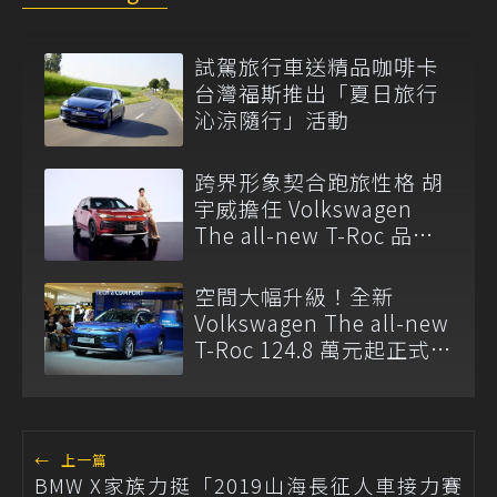
試駕旅行車送精品咖啡卡
台灣福斯推出「夏日旅行
沁涼隨行」活動
跨界形象契合跑旅性格 胡
宇威擔任 Volkswagen
The all-new T-Roc 品牌
大使
空間大幅升級！全新
Volkswagen The all-new
T-Roc 124.8 萬元起正式上
市
←
上一篇
BMW X家族力挺「2019山海長征人車接力賽