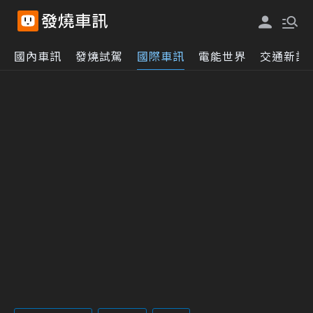
國內車訊
發燒試駕
國際車訊
電能世界
交通新訊