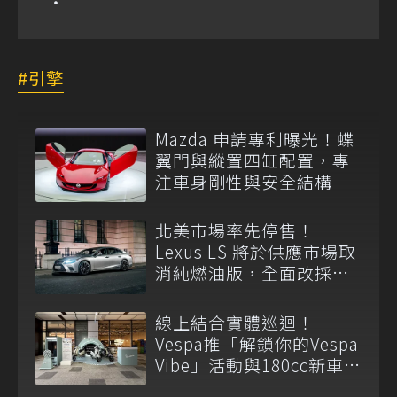
引擎
Mazda 申請專利曝光！蝶
翼門與縱置四缸配置，專
注車身剛性與安全結構
北美市場率先停售！
Lexus LS 將於供應市場取
消純燃油版，全面改採單
一油電動力
線上結合實體巡迴！
Vespa推「解鎖你的Vespa
Vibe」活動與180cc新車全
台展示