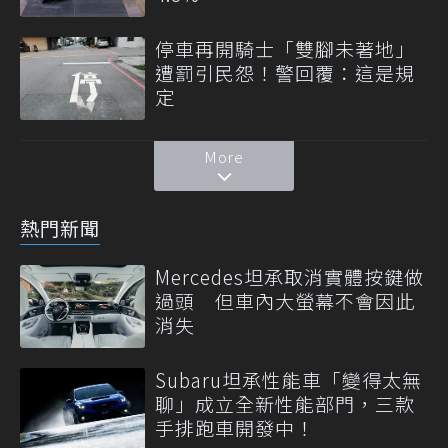
停車再開騎士「雙腳未著地」
遭罰引民怨！警回覆：這是規
定
More
熱門新聞
Mercedes坦承取消實體按鍵做
過頭 但車內大螢幕不會因此
消失
Subaru坦承性能車「變得太無
聊」成立全新性能部門，三款
手排跑車開發中！