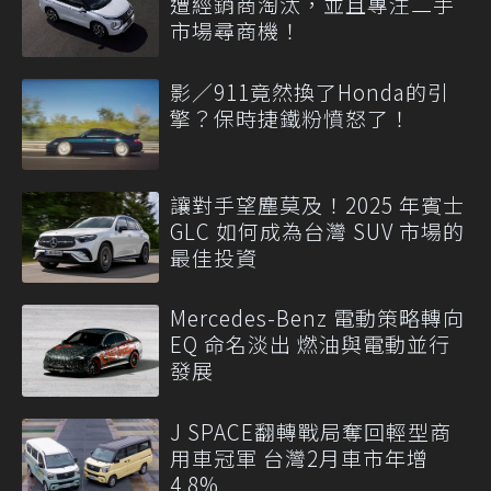
遭經銷商淘汰，並且專注二手
市場尋商機！
影／911竟然換了Honda的引
擎？保時捷鐵粉憤怒了！
讓對手望塵莫及！2025 年賓士
GLC 如何成為台灣 SUV 市場的
最佳投資
Mercedes-Benz 電動策略轉向
EQ 命名淡出 燃油與電動並行
發展
J SPACE翻轉戰局奪回輕型商
用車冠軍 台灣2月車市年增
4.8%