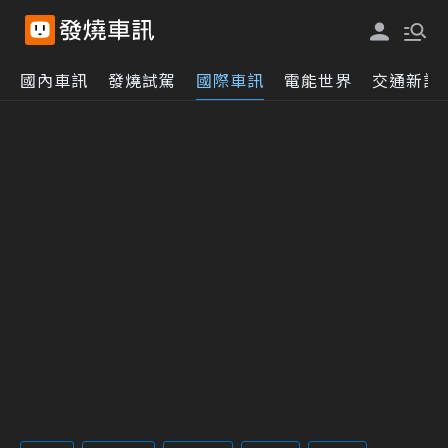
國內車訊
發燒試駕
國際車訊
電能世界
交通新訊