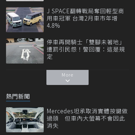
J SPACE翻轉戰局奪回輕型商
用車冠軍 台灣2月車市年增
4.8%
停車再開騎士「雙腳未著地」
遭罰引民怨！警回覆：這是規
定
More
熱門新聞
Mercedes坦承取消實體按鍵做
過頭 但車內大螢幕不會因此
消失