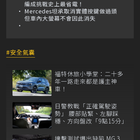
編成挑戰史上最省電！
Mercedes坦承取消實體按鍵做過頭
但車內大螢幕不會因此消失
安全氣囊
福特休旅小學堂：二十多
年一路走來都是護主神
車！
日警教戰「正確駕駛姿
勢」 腰部貼緊、左腳踩
穩、方向盤改「9點15分」
撞擊測試爆出缺陷 MG 3