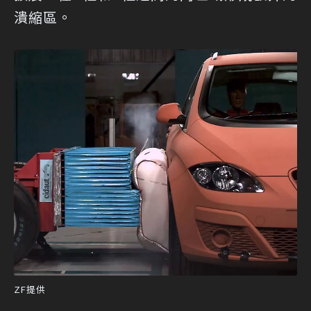
潰縮區。
ZF提供