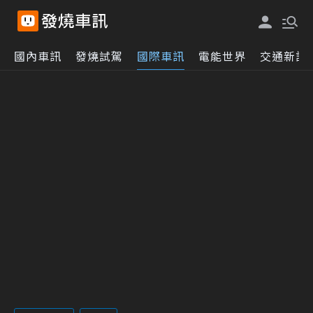
國內車訊
發燒試駕
國際車訊
電能世界
交通新訊