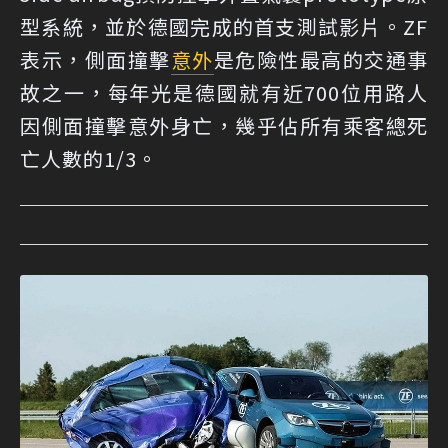
型系統，並於德國完成的首支測試影片。ZF
表示，側面撞擊
意外
是危險性最高的交通事
故之一，每年光是德國就有近700位用路人
因側面撞擊意外身亡，幾乎佔所有乘客總死
亡人數的1/3。