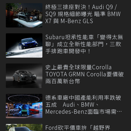
終極三排座對決！Audi Q9 /
SQ9 規格細節曝光 瞄準 BMW
X7 與 M-Benz GLS
Subaru坦承性能車「變得太無
聊」成立全新性能部門，三款
手排跑車開發中！
史上最貴全球限量Corolla
TOYOTA GRMN Corolla要價破
兩百萬新台幣
德系車廠中國產能利用率跌破
五成 Audi、BMW、
Mercedes-Benz面臨市場需求
轉變
Ford砍平價車拚「越野界