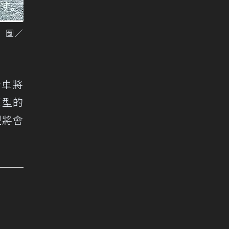
。 圖／
新車將
車型的
型將會