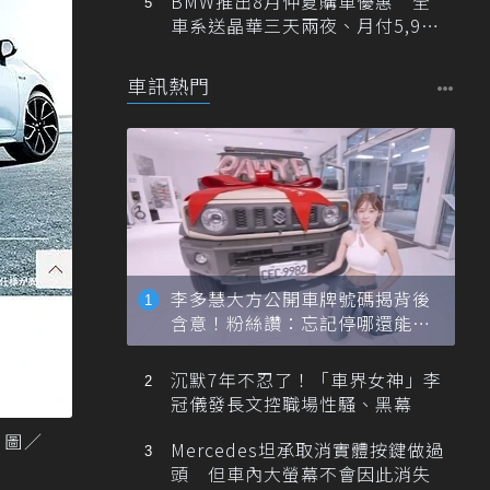
BMW推出8月仲夏購車優惠 全
車系送晶華三天兩夜、月付5,900
元起
車訊熱門
李多慧大方公開車牌號碼揭背後
含意！粉絲讚：忘記停哪還能幫
忙找車
沉默7年不忍了！「車界女神」李
冠儀發長文控職場性騷、黑幕
 圖／
Mercedes坦承取消實體按鍵做過
頭 但車內大螢幕不會因此消失