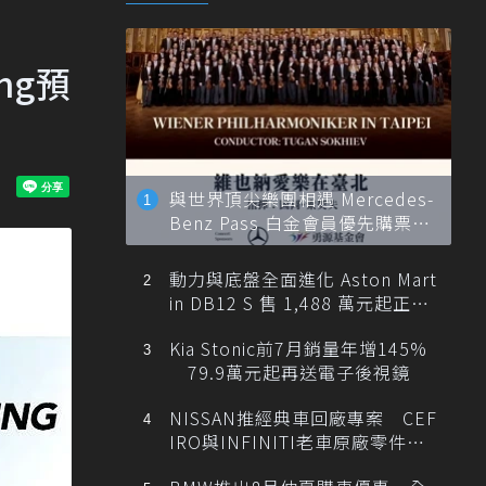
ing預
與世界頂尖樂團相遇 Mercedes-
Benz Pass 白金會員優先購票維
也納愛樂
動力與底盤全面進化 Aston Mart
in DB12 S 售 1,488 萬元起正式
登台
Kia Stonic前7月銷量年增145%
79.9萬元起再送電子後視鏡
NISSAN推經典車回廠專案 CEF
IRO與INFINITI老車原廠零件最
低1折