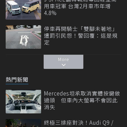
用車冠軍 台灣2月車市年增
4.8%
停車再開騎士「雙腳未著地」
遭罰引民怨！警回覆：這是規
定
More
熱門新聞
Mercedes坦承取消實體按鍵做
過頭 但車內大螢幕不會因此
消失
終極三排座對決！Audi Q9 /