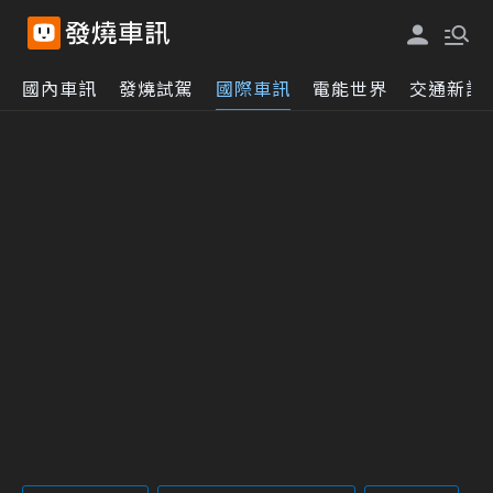
國內車訊
發燒試駕
國際車訊
電能世界
交通新訊