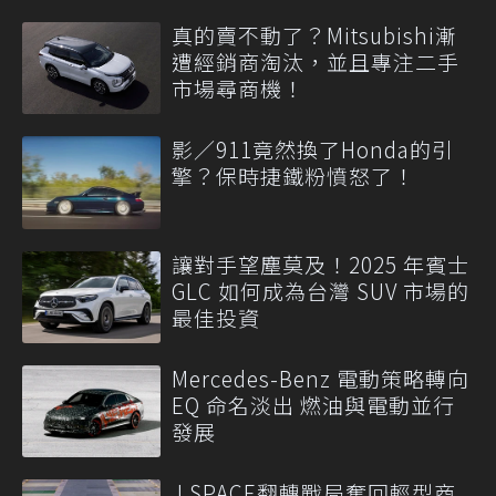
真的賣不動了？Mitsubishi漸
遭經銷商淘汰，並且專注二手
市場尋商機！
影／911竟然換了Honda的引
擎？保時捷鐵粉憤怒了！
讓對手望塵莫及！2025 年賓士
GLC 如何成為台灣 SUV 市場的
最佳投資
Mercedes-Benz 電動策略轉向
EQ 命名淡出 燃油與電動並行
發展
J SPACE翻轉戰局奪回輕型商