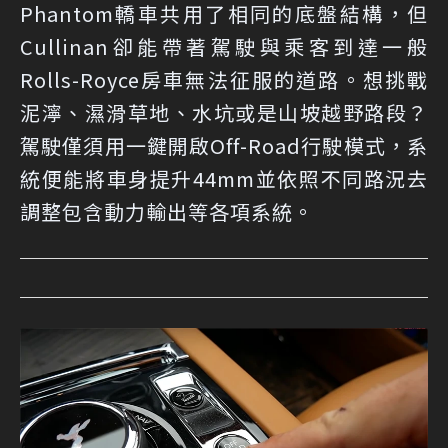
Phantom轎車共用了相同的底盤結構，但
Cullinan卻能帶著駕駛與乘客到達一般
Rolls-Royce房車無法征服的道路。想挑戰
泥濘、濕滑草地、水坑或是山坡越野路段？
駕駛僅須用一鍵開啟Off-Road行駛模式，系
統便能將車身提升44mm並依照不同路況去
調整包含動力輸出等各項系統。