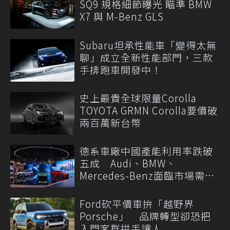
SQ9 規格細節曝光 瞄準 BMW
X7 與 M-Benz GLS
Subaru坦承性能車「變得太無
聊」成立全新性能部門，三款
手排跑車開發中！
史上最貴全球限量Corolla
TOYOTA GRMN Corolla要價破
兩百萬新台幣
德系車廠中國產能利用率跌破
五成 Audi、BMW、
Mercedes-Benz面臨市場需求
轉變
Ford砍平價車拚「越野界
Porsche」 品牌轉型卻恐把
入門客群拱手讓人