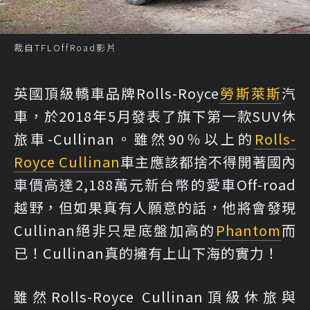
裁自TFLOffRoad影片
英國頂級轎車品牌Rolls-Royce
勞斯萊斯
汽
車，於2018年5月發表了旗下第一款SUV休
旅車-Cullinan。雖然90％以上的
Rolls-
Royce Cullinan
車主應該都捨不得開著國內
車價高達2,188萬元新台幣的愛車Off-road
越野，但如果真有人願意的話，他將會發現
Cullinan絕非只是底盤加高的
Phantom
而
已！Cullinan真的擁有上山下海的實力！
雖然Rolls-Royce Cullinan頂級休旅與