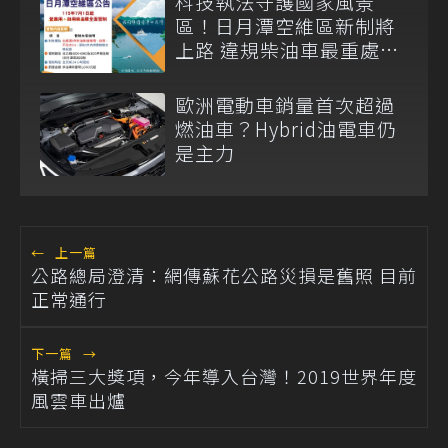
科技執法守護國家風景
區！日月潭空維區新制將
上路 違規柴油車最重處
1000 元罰鍰
歐洲電動車銷量首次超過
燃油車？Hybrid油電車仍
是主力
←
上一篇
公路總局澄清：網傳蘇花公路災損是舊照 目前
正常通行
下一篇
→
橫掃三大獎項，今年導入台灣！2019世界年度
風雲車出爐