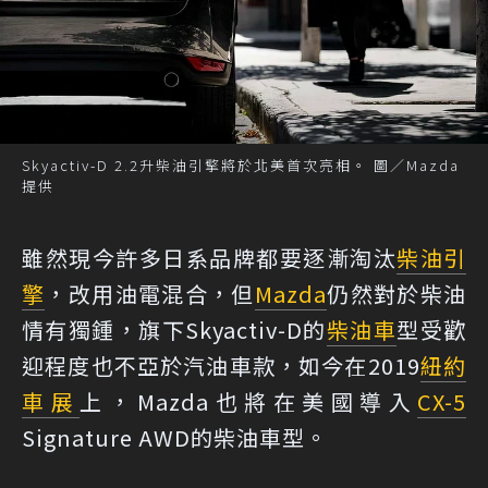
Skyactiv-D 2.2升柴油引擎將於北美首次亮相。 圖／Mazda
提供
雖然現今許多日系品牌都要逐漸淘汰
柴油引
擎
，改用油電混合，但
Mazda
仍然對於柴油
情有獨鍾，旗下Skyactiv-D的
柴油車
型受歡
迎程度也不亞於汽油車款，如今在2019
紐約
車展
上，Mazda也將在美國導入
CX-5
Signature AWD的柴油車型。