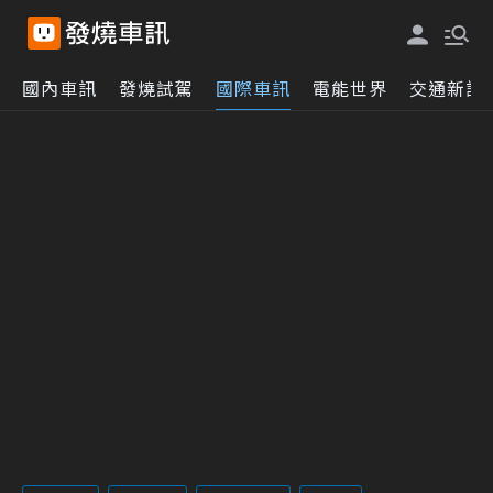
國內車訊
發燒試駕
國際車訊
電能世界
交通新訊