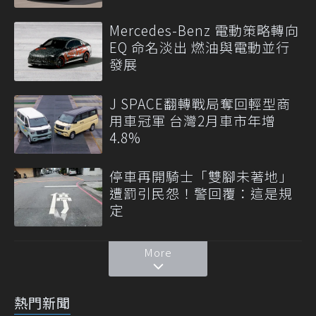
Mercedes-Benz 電動策略轉向
EQ 命名淡出 燃油與電動並行
發展
J SPACE翻轉戰局奪回輕型商
用車冠軍 台灣2月車市年增
4.8%
停車再開騎士「雙腳未著地」
遭罰引民怨！警回覆：這是規
定
More
熱門新聞