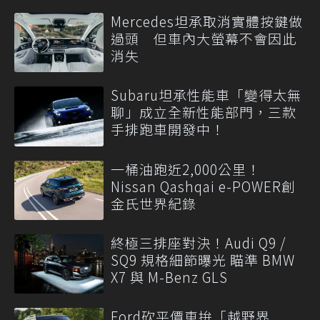
Mercedes坦承取消實體按鍵做
過頭 但車內大螢幕不會因此
消失
Subaru坦承性能車「變得太無
聊」成立全新性能部門，三款
手排跑車開發中！
一桶油跑近2,000公里！
Nissan Qashqai e-POWER創
金氏世界紀錄
終極三排座對決！Audi Q9 /
SQ9 規格細節曝光 瞄準 BMW
X7 與 M-Benz GLS
Ford砍平價車拚「越野界