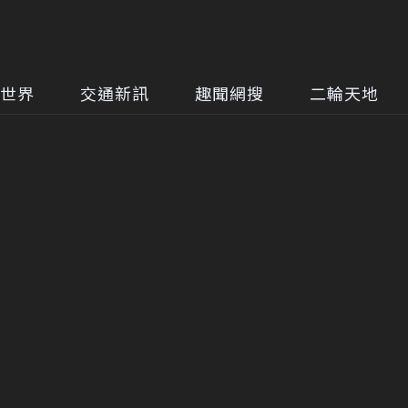
世界
交通新訊
趣聞網搜
二輪天地