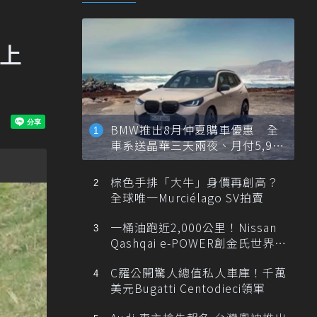
偷上
BMW推出8月仲夏購車優惠 全
車系送晶華三天兩夜、月付5,900
元起
棕色手排「大牛」身價再創高？
全球唯一Murciélago SV拍賣
一桶油跑近2,000公里！Nissan
Qashqai e-POWER創金氏世界紀
錄
C羅公開驚人總值私人車庫！千萬
美元Bugatti Centodieci領軍