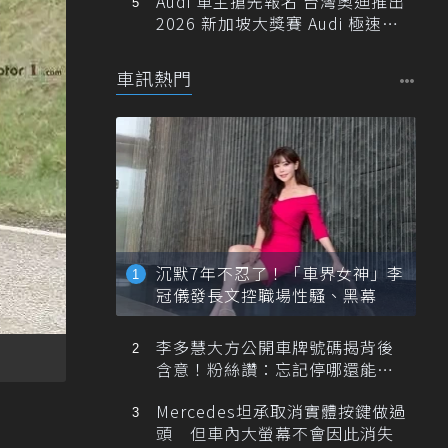
Audi 車主搶先報名 台灣奧迪推出
2026 新加坡大獎賽 Audi 極速之
旅
車訊熱門
沉默7年不忍了！「車界女神」李
冠儀發長文控職場性騷、黑幕
李多慧大方公開車牌號碼揭背後
含意！粉絲讚：忘記停哪還能幫
忙找車
Mercedes坦承取消實體按鍵做過
頭 但車內大螢幕不會因此消失